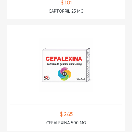
$ 1.01
CAPTOPRIL 25 MG
$ 2.65
CEFALEXINA 500 MG