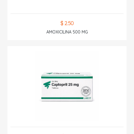
$ 2.50
AMOXICILINA 500 MG