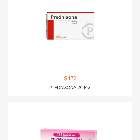
$ 1.72
PREDNISONA 20 MG