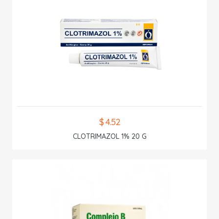
$ 4.52
CLOTRIMAZOL 1% 20 G