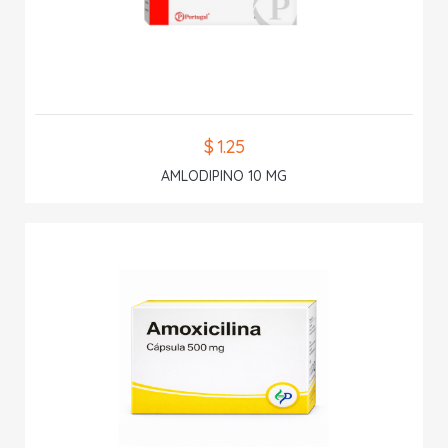
$ 1.25
AMLODIPINO 10 MG