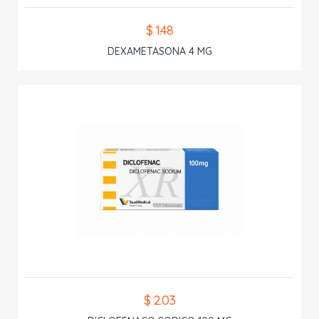
$ 1.48
DEXAMETASONA 4 MG
$ 2.03