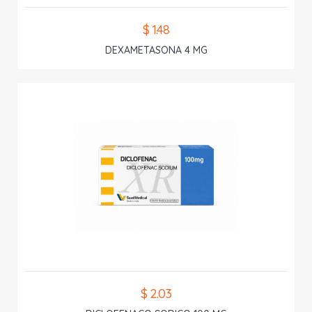
$ 1.48
DEXAMETASONA 4 MG
$ 2.03