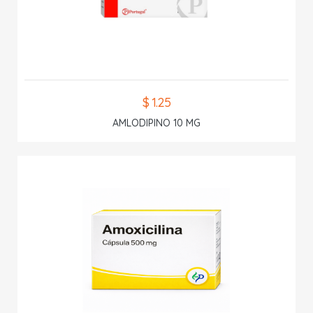
$ 1.25
AMLODIPINO 10 MG