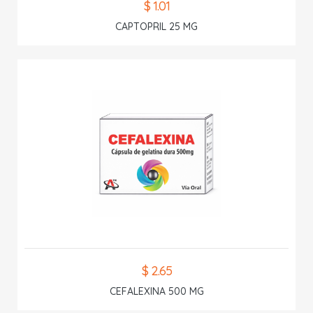
$ 1.01
CAPTOPRIL 25 MG
$ 2.65
CEFALEXINA 500 MG