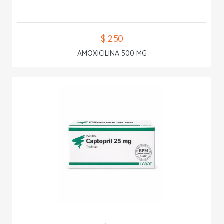
$ 2.50
AMOXICILINA 500 MG