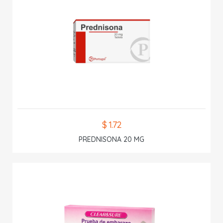
$ 1.72
PREDNISONA 20 MG