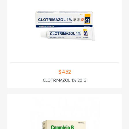
$ 4.52
CLOTRIMAZOL 1% 20 G