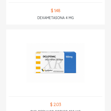
$ 1.48
DEXAMETASONA 4 MG
$ 2.03