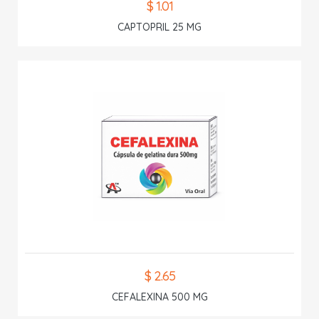
$ 1.01
CAPTOPRIL 25 MG
$ 2.65
CEFALEXINA 500 MG