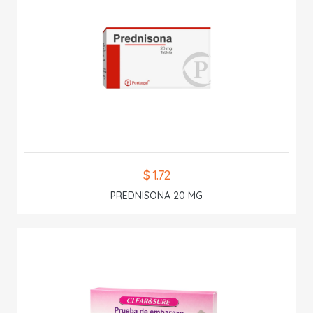
$ 1.72
PREDNISONA 20 MG