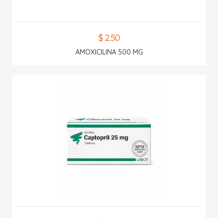
$ 2.50
AMOXICILINA 500 MG