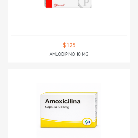
$ 1.25
AMLODIPINO 10 MG