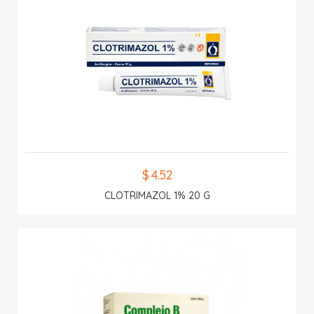
$ 4.52
CLOTRIMAZOL 1% 20 G