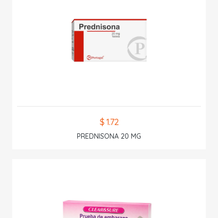
$ 1.72
PREDNISONA 20 MG