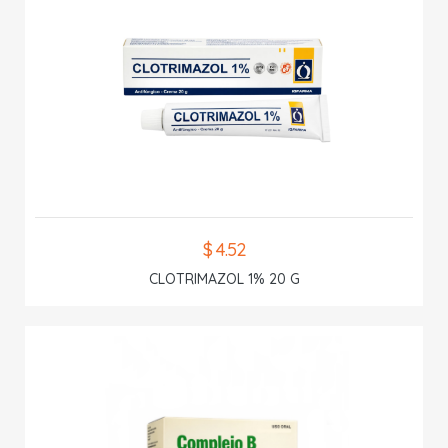
$ 4.52
CLOTRIMAZOL 1% 20 G