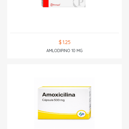
$ 1.25
AMLODIPINO 10 MG