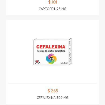
$ 1.01
CAPTOPRIL 25 MG
$ 2.65
CEFALEXINA 500 MG