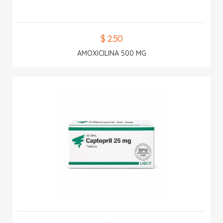
$ 2.50
AMOXICILINA 500 MG