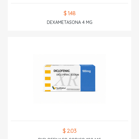
$ 1.48
DEXAMETASONA 4 MG
$ 2.03