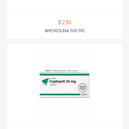
$ 2.50
AMOXICILINA 500 MG