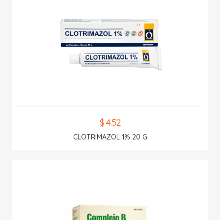
$ 4.52
CLOTRIMAZOL 1% 20 G