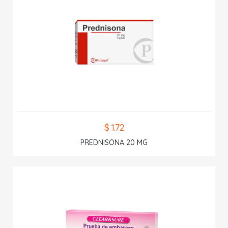
$ 1.72
PREDNISONA 20 MG