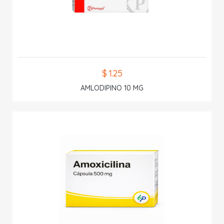
$ 1.25
AMLODIPINO 10 MG