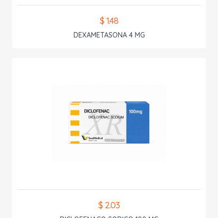
$ 1.48
DEXAMETASONA 4 MG
$ 2.03