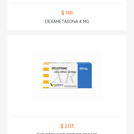
$ 1.48
DEXAMETASONA 4 MG
$ 2.03