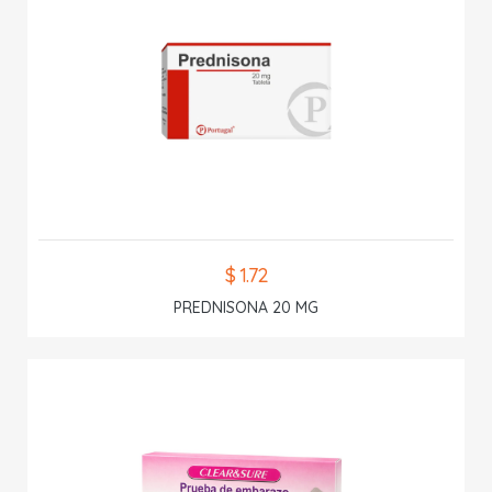
$ 1.72
PREDNISONA 20 MG