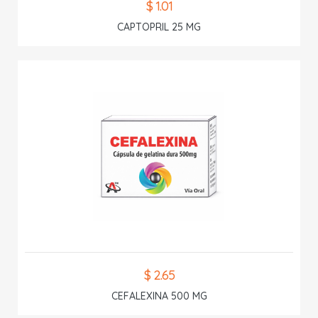
$ 1.01
CAPTOPRIL 25 MG
$ 2.65
CEFALEXINA 500 MG