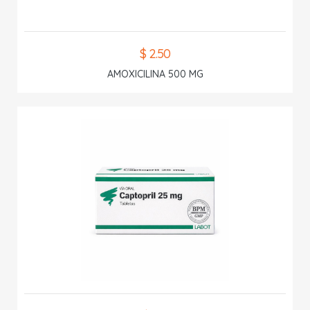
$ 2.50
AMOXICILINA 500 MG