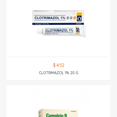
$ 4.52
CLOTRIMAZOL 1% 20 G