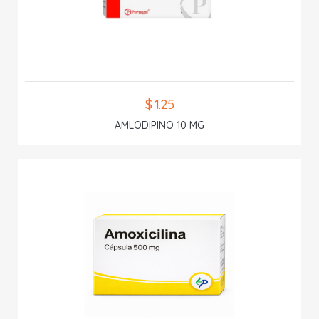
$ 1.25
AMLODIPINO 10 MG