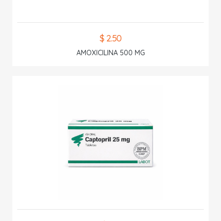
$ 2.50
AMOXICILINA 500 MG