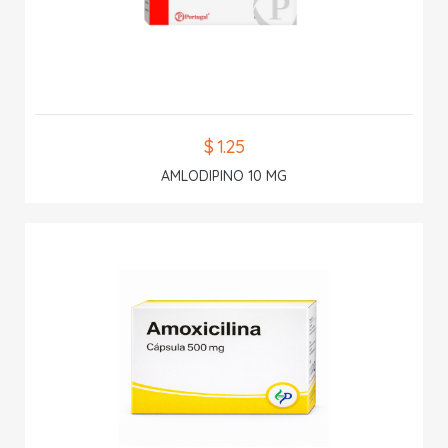
$ 1.25
AMLODIPINO 10 MG