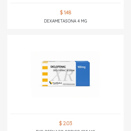
$ 1.48
DEXAMETASONA 4 MG
$ 2.03