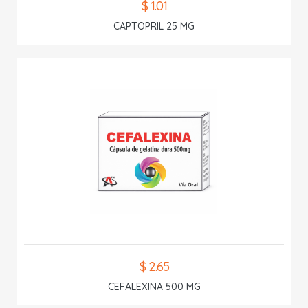
$ 1.01
CAPTOPRIL 25 MG
$ 2.65
CEFALEXINA 500 MG