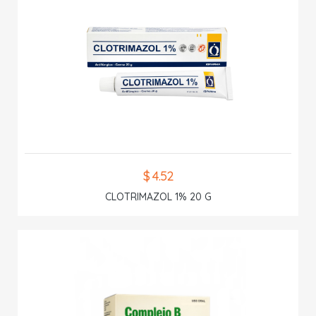
$ 4.52
CLOTRIMAZOL 1% 20 G