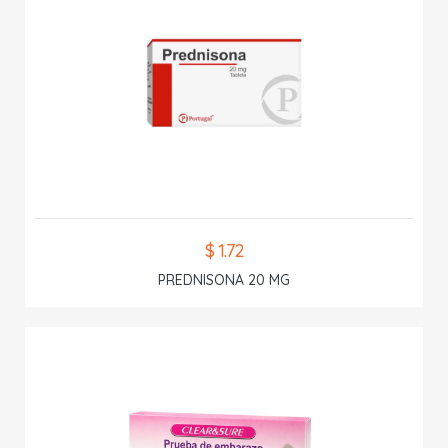
$ 1.72
PREDNISONA 20 MG