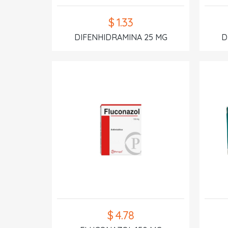
$ 1.33
DIFENHIDRAMINA 25 MG
D
$ 4.78