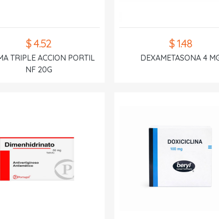
$ 4.52
$ 1.48
A TRIPLE ACCION PORTIL
DEXAMETASONA 4 M
NF 20G