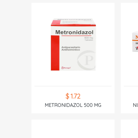
$ 1.72
METRONIDAZOL 500 MG
N