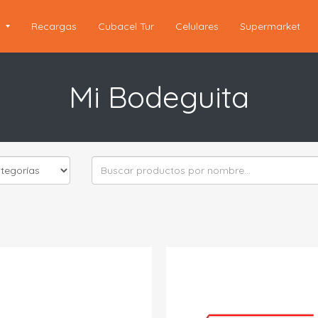
s
Recargas
Cubacel Tur
Celulares
Supermarket
Mi Bodeguita