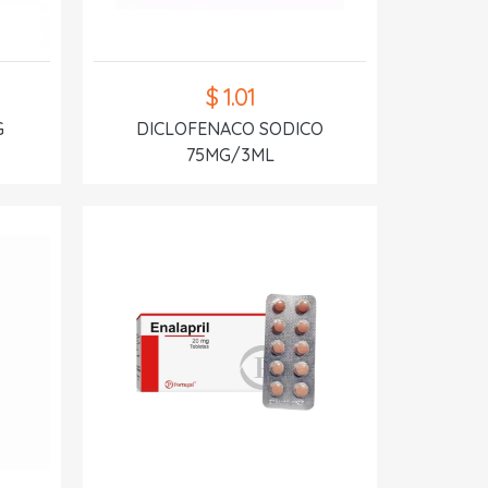
$ 1.01
G
DICLOFENACO SODICO
75MG/3ML