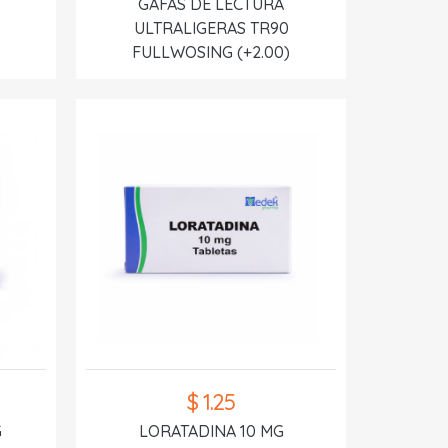
GAFAS DE LECTURA
ULTRALIGERAS TR90
FULLWOSING (+2.00)
$ 1.25
G
LORATADINA 10 MG