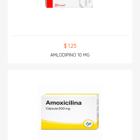
$ 1.25
AMLODIPINO 10 MG