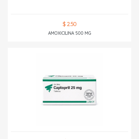
$ 2.50
AMOXICILINA 500 MG