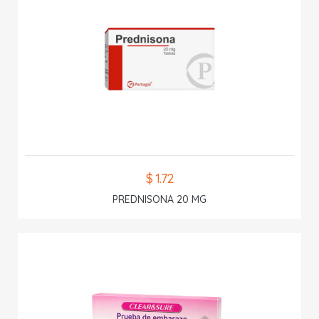
$ 1.72
PREDNISONA 20 MG