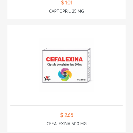
$ 1.01
CAPTOPRIL 25 MG
$ 2.65
CEFALEXINA 500 MG