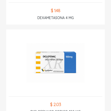
$ 1.48
DEXAMETASONA 4 MG
$ 2.03