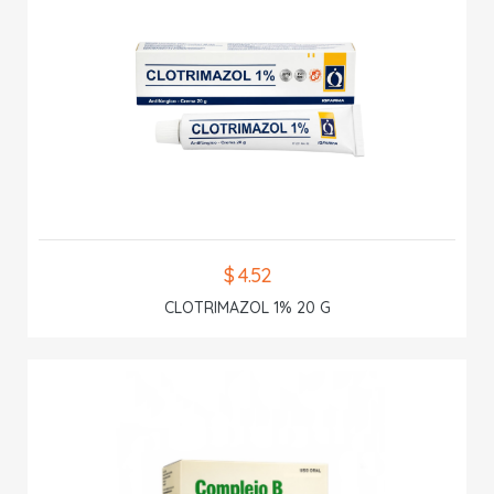
$ 4.52
CLOTRIMAZOL 1% 20 G