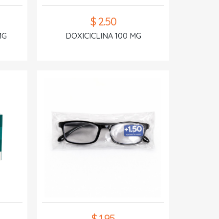
$ 2.50
MG
DOXICICLINA 100 MG
$ 1.95