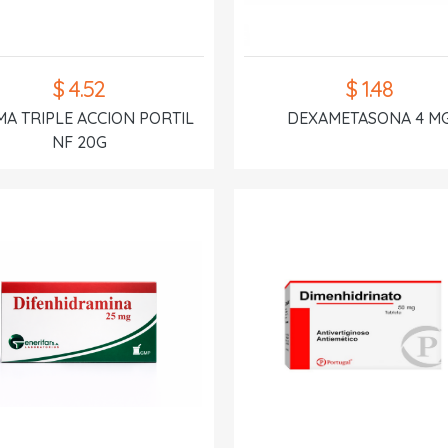
$ 4.52
$ 1.48
A TRIPLE ACCION PORTIL
DEXAMETASONA 4 M
NF 20G