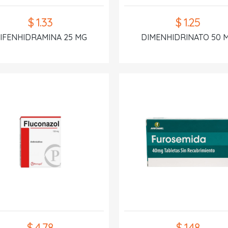
$ 1.33
$ 1.25
IFENHIDRAMINA 25 MG
DIMENHIDRINATO 50 
$ 4.78
$ 1.48