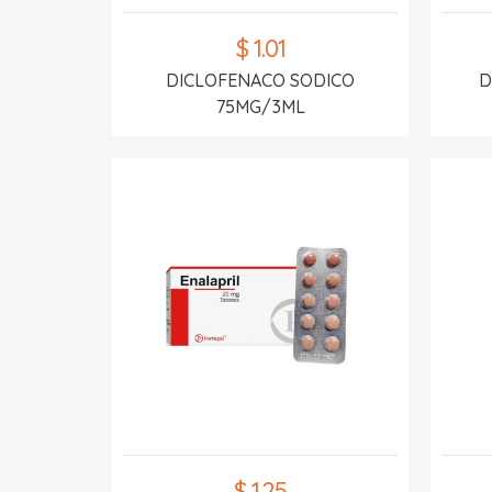
$ 1.01
DICLOFENACO SODICO
D
75MG/3ML
$ 1.25