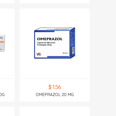
$ 1.56
0G
OMEPRAZOL 20 MG