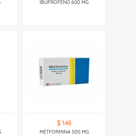
G
IBUPROFENO 600 MG
$ 1.48
G
METFORMINA 500 MG