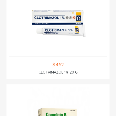
$ 4.52
CLOTRIMAZOL 1% 20 G