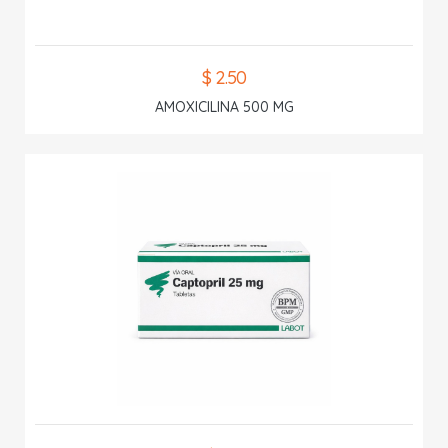
$ 2.50
AMOXICILINA 500 MG