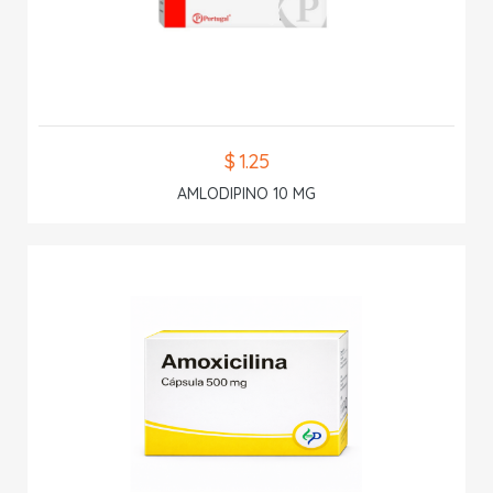
$ 1.25
AMLODIPINO 10 MG