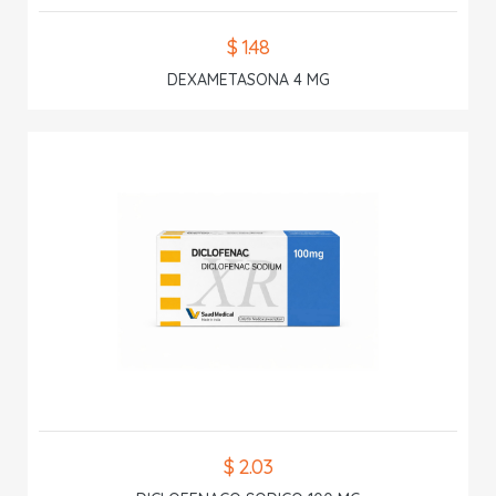
$ 1.48
DEXAMETASONA 4 MG
$ 2.03