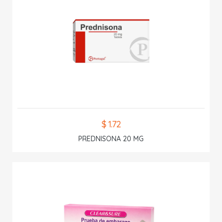
$ 1.72
PREDNISONA 20 MG