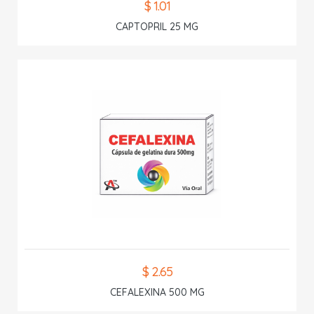
$ 1.01
CAPTOPRIL 25 MG
$ 2.65
CEFALEXINA 500 MG