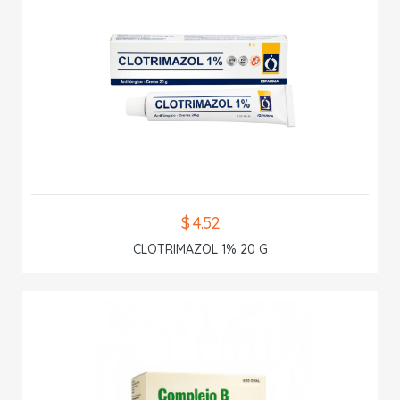
$ 4.52
CLOTRIMAZOL 1% 20 G