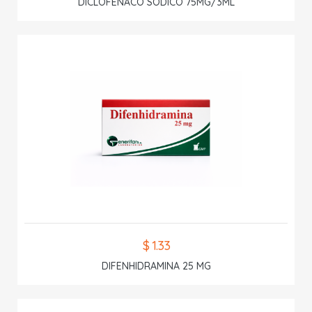
DICLOFENACO SODICO 75MG/3ML
$ 1.33
DIFENHIDRAMINA 25 MG