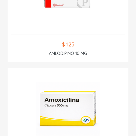
$ 1.25
AMLODIPINO 10 MG