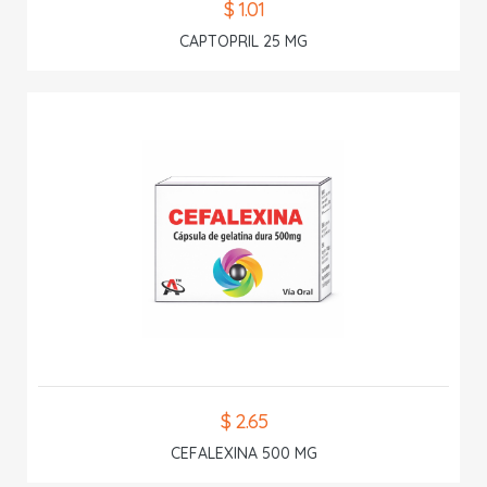
$ 1.01
CAPTOPRIL 25 MG
$ 2.65
CEFALEXINA 500 MG