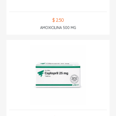
$ 2.50
AMOXICILINA 500 MG