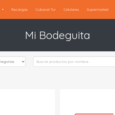
s
Recargas
Cubacel Tur
Celulares
Supermarket
Mi Bodeguita