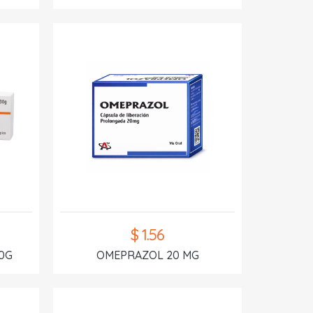
$ 1.56
0G
OMEPRAZOL 20 MG