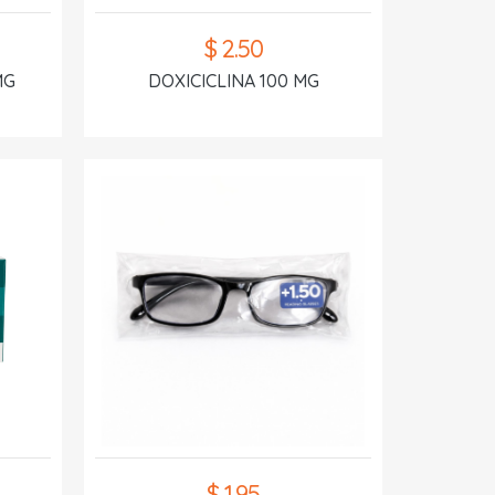
$ 2.50
MG
DOXICICLINA 100 MG
$ 1.95