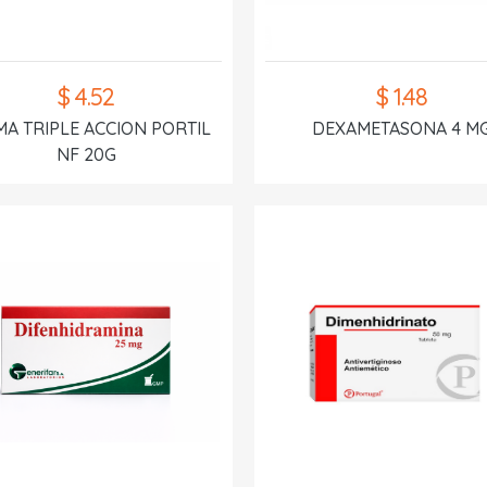
$ 4.52
$ 1.48
A TRIPLE ACCION PORTIL
DEXAMETASONA 4 M
NF 20G