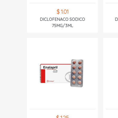
$ 1.01
DICLOFENACO SODICO
D
75MG/3ML
$ 1.25