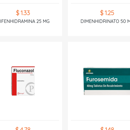
$ 1.33
$ 1.25
IFENHIDRAMINA 25 MG
DIMENHIDRINATO 50 
$ 4.78
$ 1.48