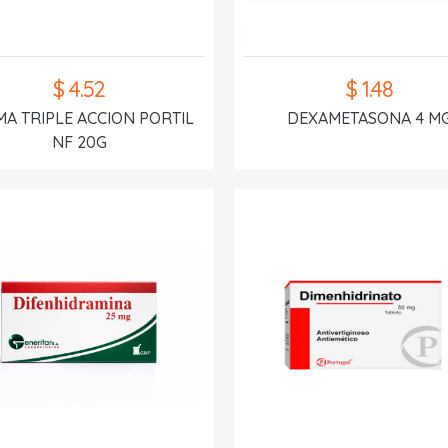
$ 4.52
$ 1.48
A TRIPLE ACCION PORTIL
DEXAMETASONA 4 M
NF 20G