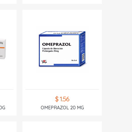
$ 1.56
0G
OMEPRAZOL 20 MG