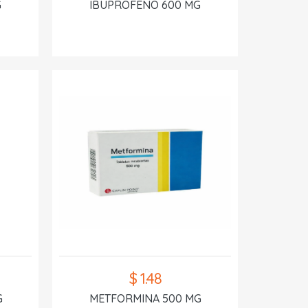
G
IBUPROFENO 600 MG
$ 1.48
G
METFORMINA 500 MG