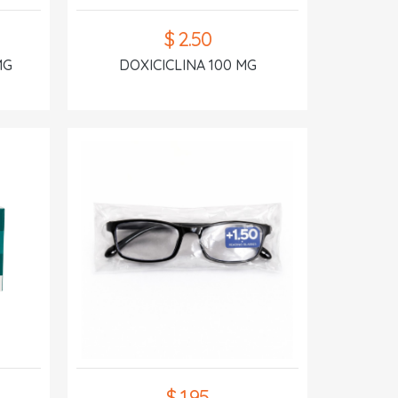
$ 2.50
MG
DOXICICLINA 100 MG
$ 1.95