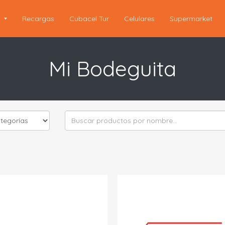
s
Recargas
Cubacel Tur
Celulares
Supermarket
Mi Bodeguita