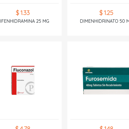
$ 1.33
$ 1.25
IFENHIDRAMINA 25 MG
DIMENHIDRINATO 50 
$ 4.78
$ 1.48