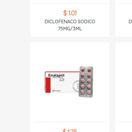
$ 1.01
DICLOFENACO SODICO
D
75MG/3ML
$ 1.25