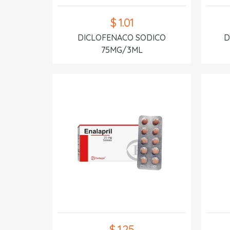
$ 1.01
DICLOFENACO SODICO
D
75MG/3ML
$ 1.25