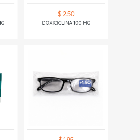
$ 2.50
MG
DOXICICLINA 100 MG
$ 1.95