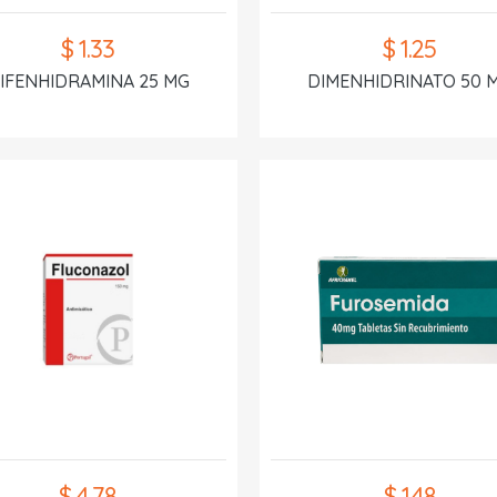
$ 1.33
$ 1.25
IFENHIDRAMINA 25 MG
DIMENHIDRINATO 50 
$ 4.78
$ 1.48