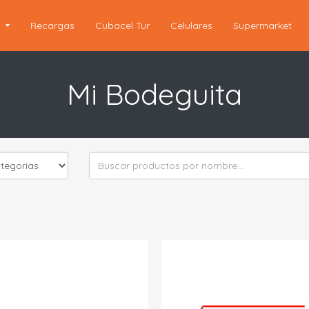
s
Recargas
Cubacel Tur
Celulares
Supermarket
Mi Bodeguita