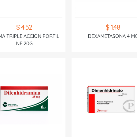
$ 4.52
$ 1.48
A TRIPLE ACCION PORTIL
DEXAMETASONA 4 M
NF 20G