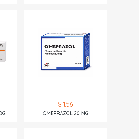
$ 1.56
0G
OMEPRAZOL 20 MG