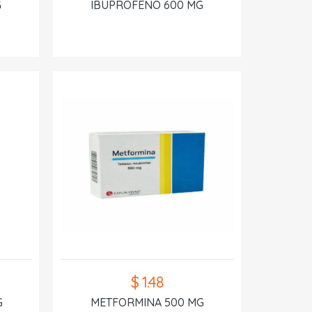
G
IBUPROFENO 600 MG
$ 1.48
G
METFORMINA 500 MG