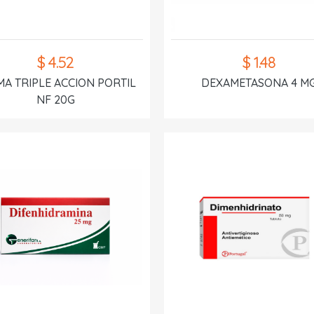
$ 4.52
$ 1.48
A TRIPLE ACCION PORTIL
DEXAMETASONA 4 M
NF 20G