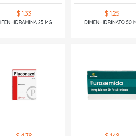
$ 1.33
$ 1.25
IFENHIDRAMINA 25 MG
DIMENHIDRINATO 50 
$ 4.78
$ 1.48