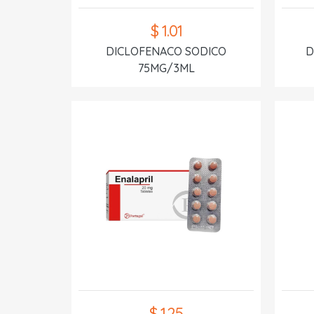
$ 1.01
DICLOFENACO SODICO
D
75MG/3ML
$ 1.25