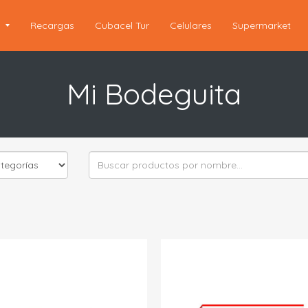
s
Recargas
Cubacel Tur
Celulares
Supermarket
Mi Bodeguita