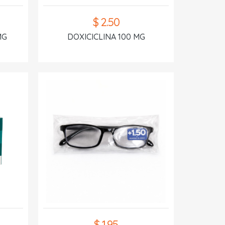
$ 2.50
MG
DOXICICLINA 100 MG
$ 1.95