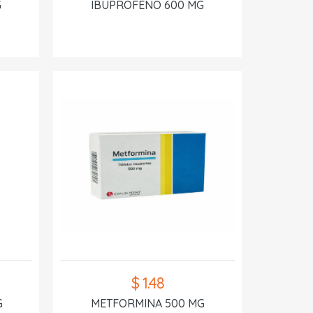
G
IBUPROFENO 600 MG
$ 1.48
G
METFORMINA 500 MG