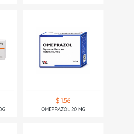
$ 1.56
0G
OMEPRAZOL 20 MG