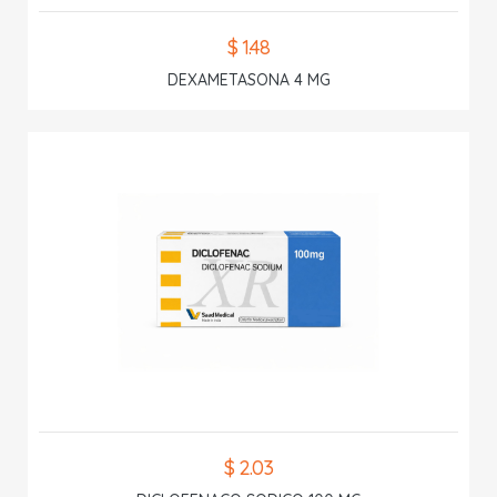
$ 1.48
DEXAMETASONA 4 MG
$ 2.03