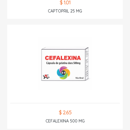
$ 1.01
CAPTOPRIL 25 MG
$ 2.65
CEFALEXINA 500 MG