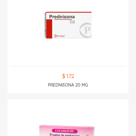
$ 1.72
PREDNISONA 20 MG