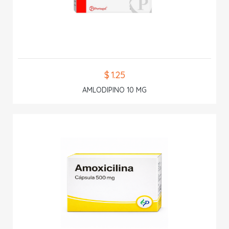
$ 1.25
AMLODIPINO 10 MG