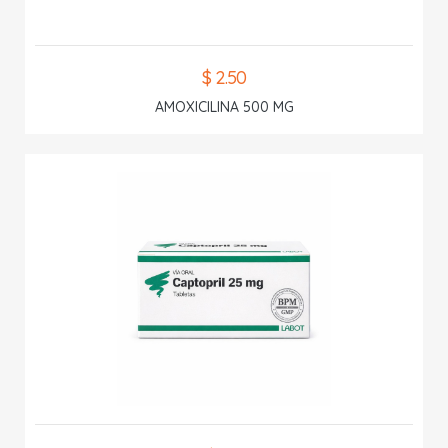
$ 2.50
AMOXICILINA 500 MG