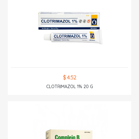
$ 4.52
CLOTRIMAZOL 1% 20 G