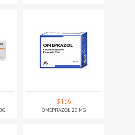
$ 1.56
0G
OMEPRAZOL 20 MG