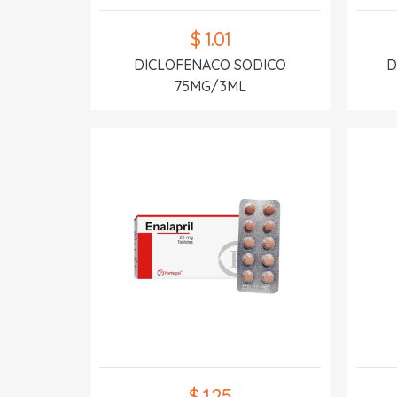
$ 1.01
DICLOFENACO SODICO
D
75MG/3ML
$ 1.25