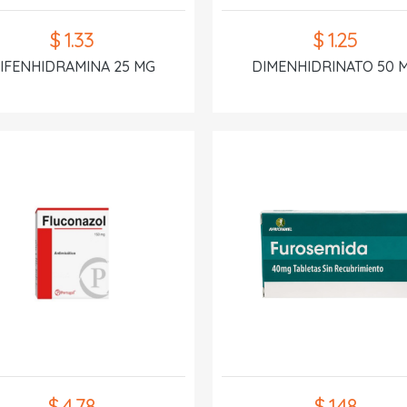
$ 1.33
$ 1.25
IFENHIDRAMINA 25 MG
DIMENHIDRINATO 50 
$ 4.78
$ 1.48