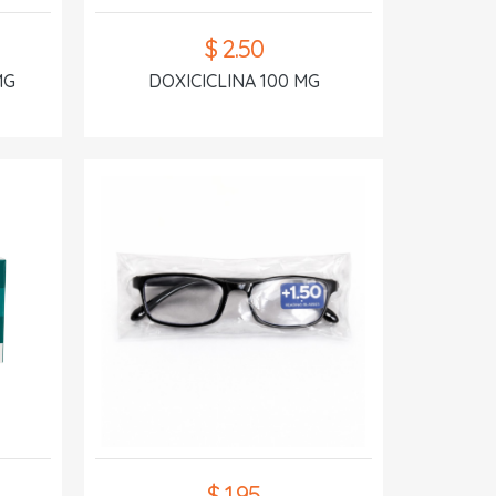
$ 2.50
MG
DOXICICLINA 100 MG
$ 1.95