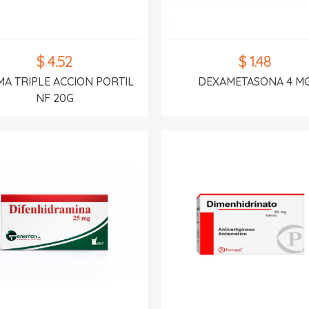
$ 4.52
$ 1.48
A TRIPLE ACCION PORTIL
DEXAMETASONA 4 M
NF 20G