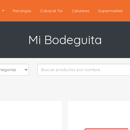
s
Recargas
Cubacel Tur
Celulares
Supermarket
Mi Bodeguita