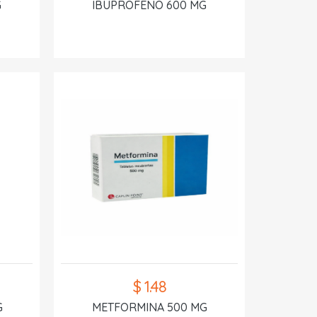
G
IBUPROFENO 600 MG
$ 1.48
G
METFORMINA 500 MG