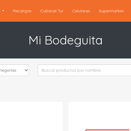
s
Recargas
Cubacel Tur
Celulares
Supermarket
Mi Bodeguita