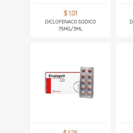
$ 1.01
DICLOFENACO SODICO
D
75MG/3ML
$ 1.25