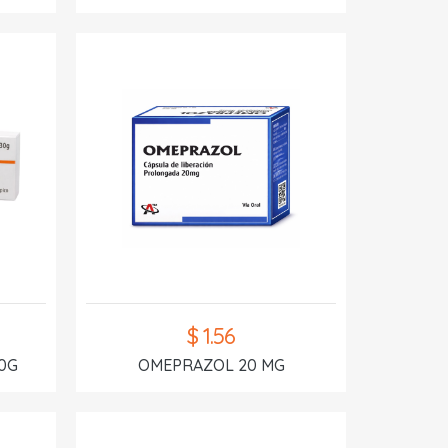
$ 1.56
0G
OMEPRAZOL 20 MG