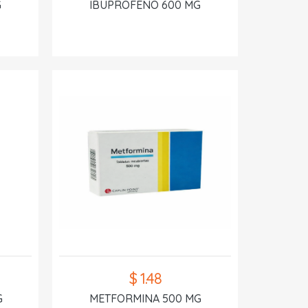
G
IBUPROFENO 600 MG
$ 1.48
G
METFORMINA 500 MG