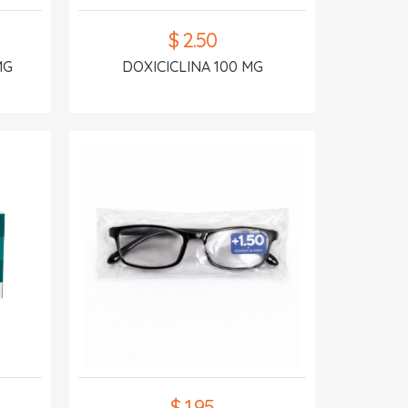
$ 2.50
MG
DOXICICLINA 100 MG
$ 1.95