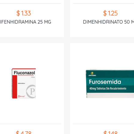
$ 1.33
$ 1.25
IFENHIDRAMINA 25 MG
DIMENHIDRINATO 50 
$ 4.78
$ 1.48