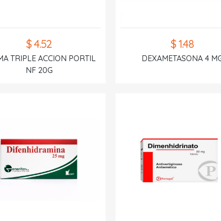
$ 4.52
$ 1.48
A TRIPLE ACCION PORTIL
DEXAMETASONA 4 M
NF 20G