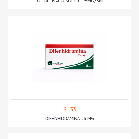
DICLOFENACO SODICO 75MG/3ML
$ 1.33
DIFENHIDRAMINA 25 MG