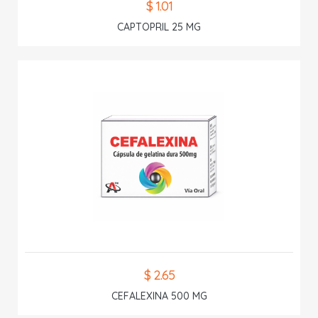
$ 1.01
CAPTOPRIL 25 MG
$ 2.65
CEFALEXINA 500 MG