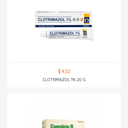
$ 4.52
CLOTRIMAZOL 1% 20 G