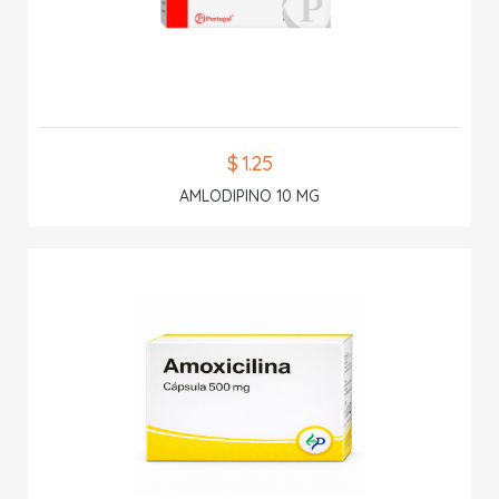
$ 1.25
AMLODIPINO 10 MG