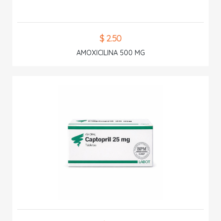
$ 2.50
AMOXICILINA 500 MG