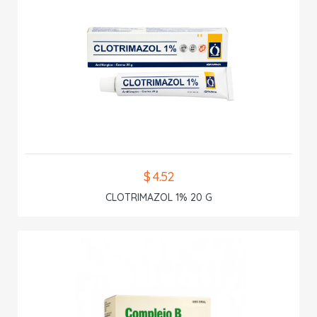
$ 4.52
CLOTRIMAZOL 1% 20 G