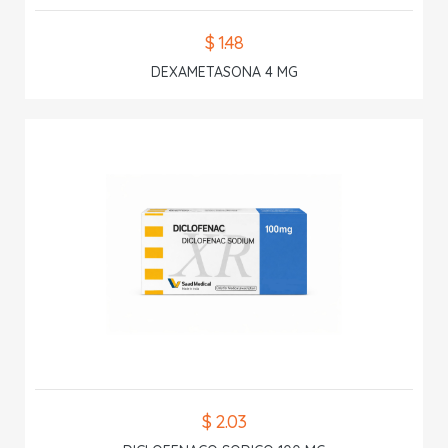
$ 1.48
DEXAMETASONA 4 MG
$ 2.03