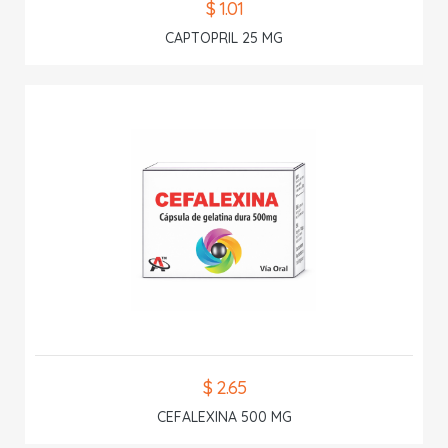
$ 1.01
CAPTOPRIL 25 MG
$ 2.65
CEFALEXINA 500 MG