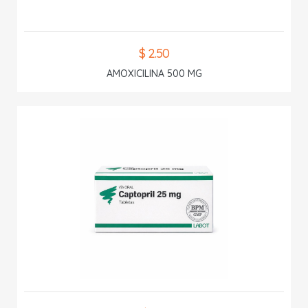
$ 2.50
AMOXICILINA 500 MG