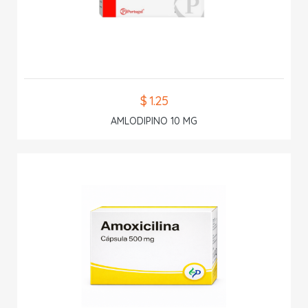
$ 1.25
AMLODIPINO 10 MG