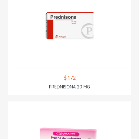
$ 1.72
PREDNISONA 20 MG