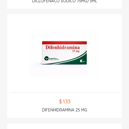
DICLOFENACO SODICO 75MG/3ML
$ 1.33
DIFENHIDRAMINA 25 MG