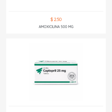
$ 2.50
AMOXICILINA 500 MG