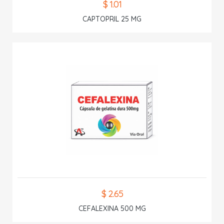
$ 1.01
CAPTOPRIL 25 MG
$ 2.65
CEFALEXINA 500 MG