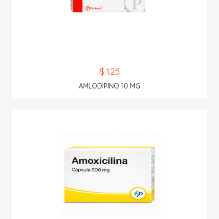
$ 1.25
AMLODIPINO 10 MG