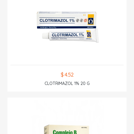
$ 4.52
CLOTRIMAZOL 1% 20 G