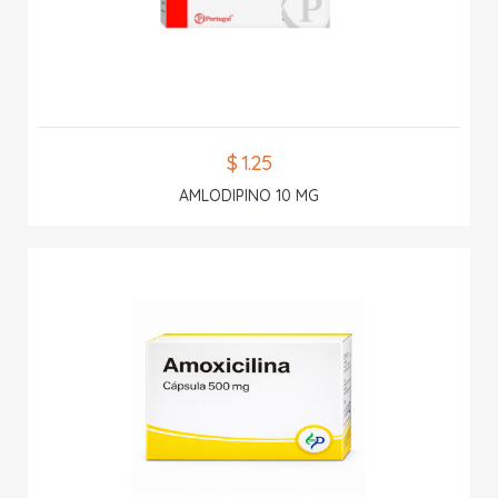
$ 1.25
AMLODIPINO 10 MG