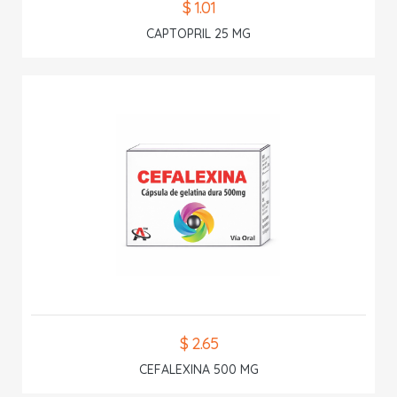
$ 1.01
CAPTOPRIL 25 MG
$ 2.65
CEFALEXINA 500 MG