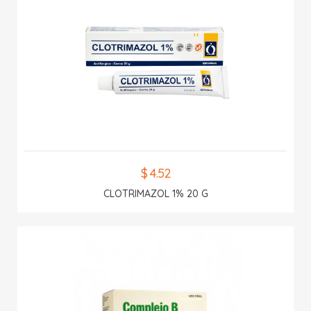
$ 4.52
CLOTRIMAZOL 1% 20 G