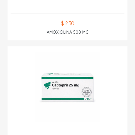
$ 2.50
AMOXICILINA 500 MG