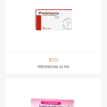
$ 1.72
PREDNISONA 20 MG