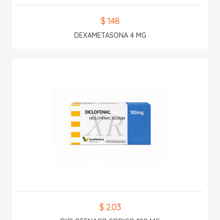
$ 1.48
DEXAMETASONA 4 MG
$ 2.03