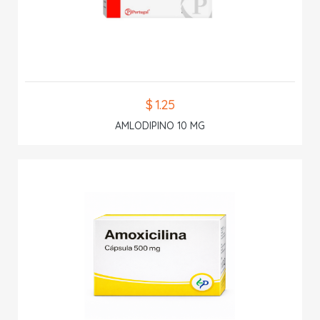
$ 1.25
AMLODIPINO 10 MG