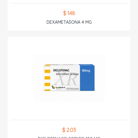
$ 1.48
DEXAMETASONA 4 MG
$ 2.03