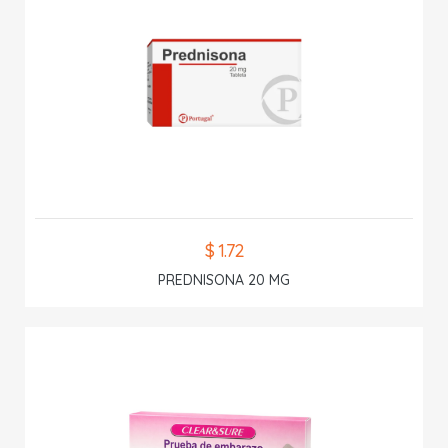
$ 1.72
PREDNISONA 20 MG