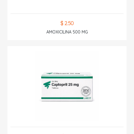
$ 2.50
AMOXICILINA 500 MG