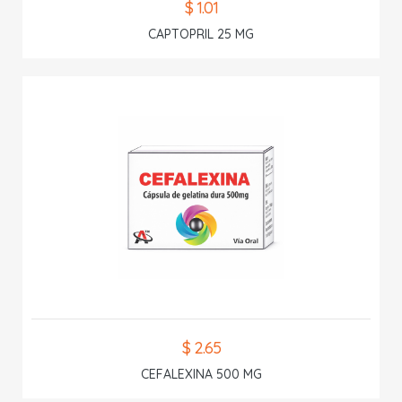
$ 1.01
CAPTOPRIL 25 MG
$ 2.65
CEFALEXINA 500 MG