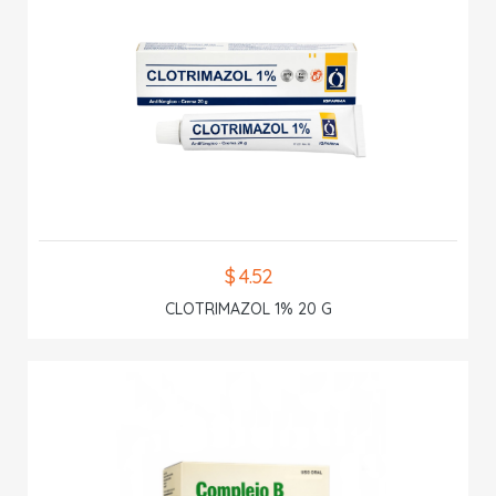
$ 4.52
CLOTRIMAZOL 1% 20 G