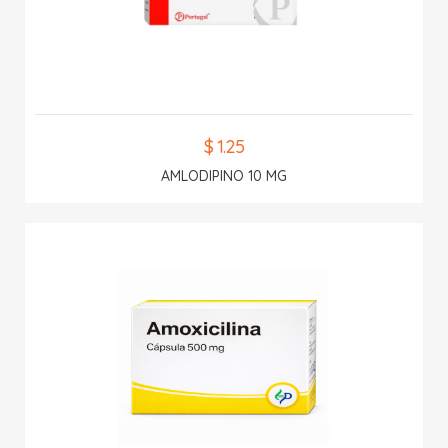
$ 1.25
AMLODIPINO 10 MG