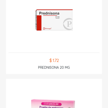
$ 1.72
PREDNISONA 20 MG