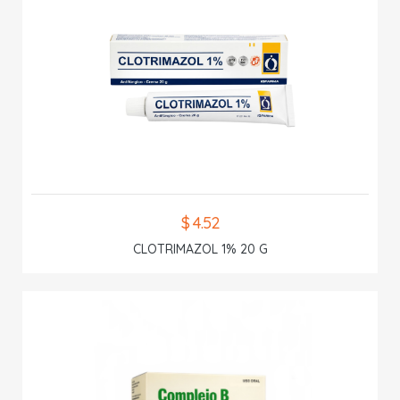
$ 4.52
CLOTRIMAZOL 1% 20 G