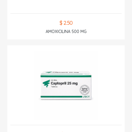
$ 2.50
AMOXICILINA 500 MG