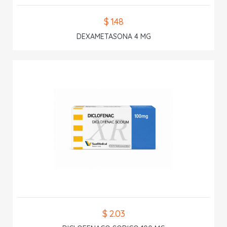
$ 1.48
DEXAMETASONA 4 MG
$ 2.03