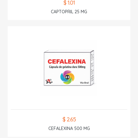
$ 1.01
CAPTOPRIL 25 MG
$ 2.65
CEFALEXINA 500 MG