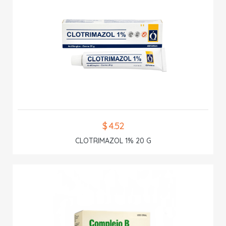
$ 4.52
CLOTRIMAZOL 1% 20 G