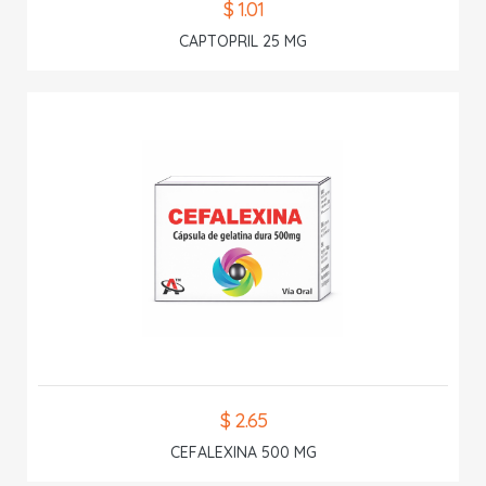
$ 1.01
CAPTOPRIL 25 MG
$ 2.65
CEFALEXINA 500 MG