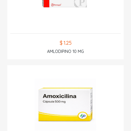
$ 1.25
AMLODIPINO 10 MG