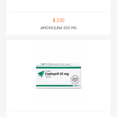
$ 2.50
AMOXICILINA 500 MG