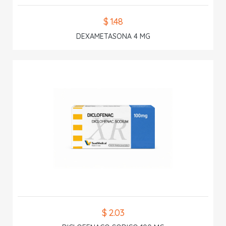
$ 1.48
DEXAMETASONA 4 MG
$ 2.03