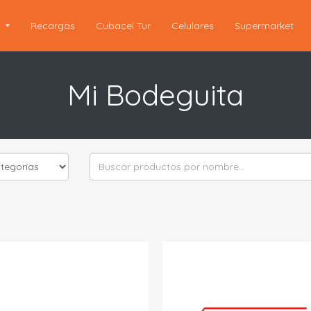
s
Recargas
Cubacel Tur
Celulares
Supermarket
Mi Bodeguita