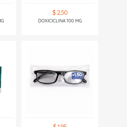
$ 2.50
MG
DOXICICLINA 100 MG
$ 1.95