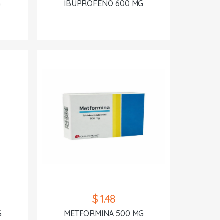
G
IBUPROFENO 600 MG
$ 1.48
G
METFORMINA 500 MG