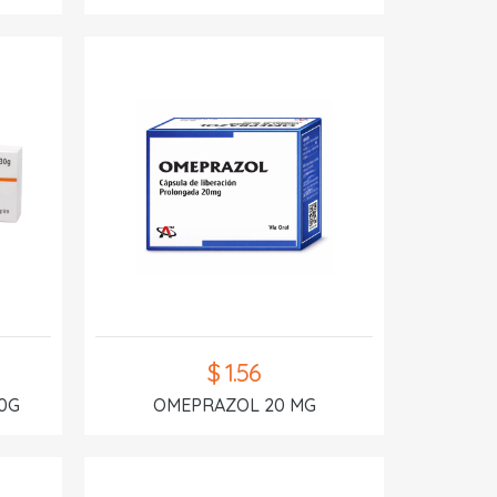
$ 1.56
0G
OMEPRAZOL 20 MG