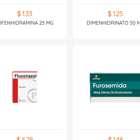
$ 1.33
$ 1.25
IFENHIDRAMINA 25 MG
DIMENHIDRINATO 50 
$ 4.78
$ 1.48