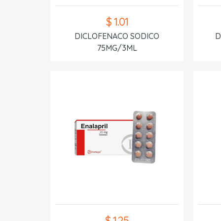
$ 1.01
DICLOFENACO SODICO
D
75MG/3ML
$ 1.25