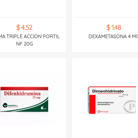
$ 4.52
$ 1.48
A TRIPLE ACCION PORTIL
DEXAMETASONA 4 M
NF 20G