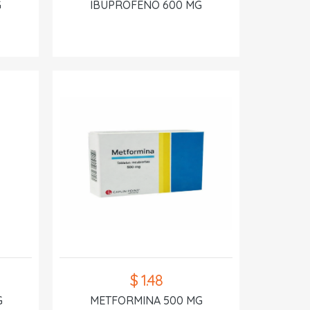
G
IBUPROFENO 600 MG
$ 1.48
G
METFORMINA 500 MG