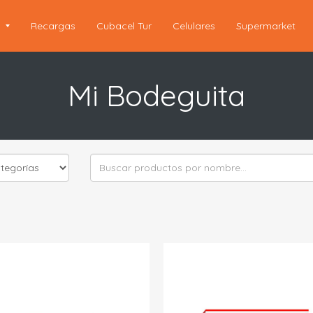
s
Recargas
Cubacel Tur
Celulares
Supermarket
Mi Bodeguita