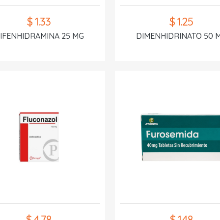
$ 1.33
$ 1.25
IFENHIDRAMINA 25 MG
DIMENHIDRINATO 50 
$ 4.78
$ 1.48