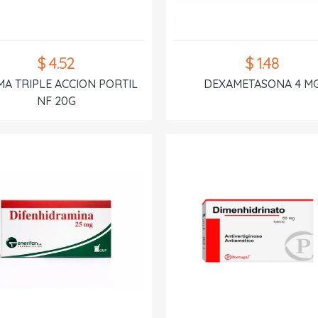
$ 4.52
$ 1.48
A TRIPLE ACCION PORTIL
DEXAMETASONA 4 M
NF 20G