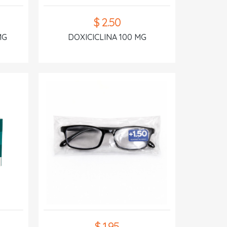
$ 2.50
MG
DOXICICLINA 100 MG
$ 1.95