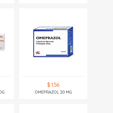
$ 1.56
0G
OMEPRAZOL 20 MG