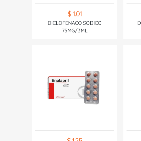
$ 1.01
DICLOFENACO SODICO
D
75MG/3ML
$ 1.25