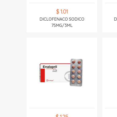
$ 1.01
DICLOFENACO SODICO
D
75MG/3ML
$ 1.25