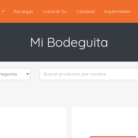
s
Recargas
Cubacel Tur
Celulares
Supermarket
Mi Bodeguita