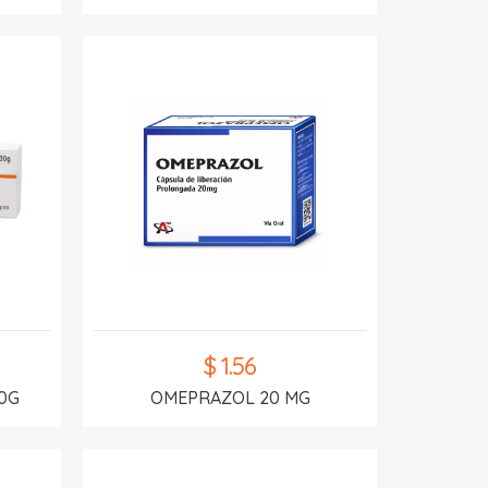
$ 1.56
0G
OMEPRAZOL 20 MG