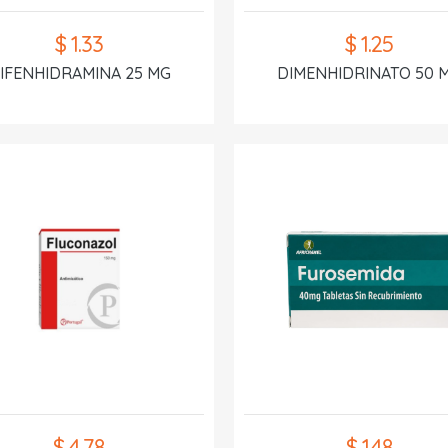
$ 1.33
$ 1.25
IFENHIDRAMINA 25 MG
DIMENHIDRINATO 50 
$ 4.78
$ 1.48