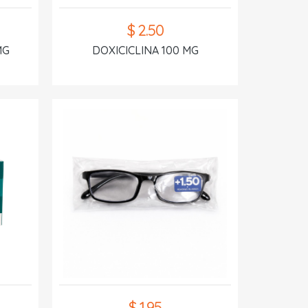
$ 2.50
MG
DOXICICLINA 100 MG
$ 1.95