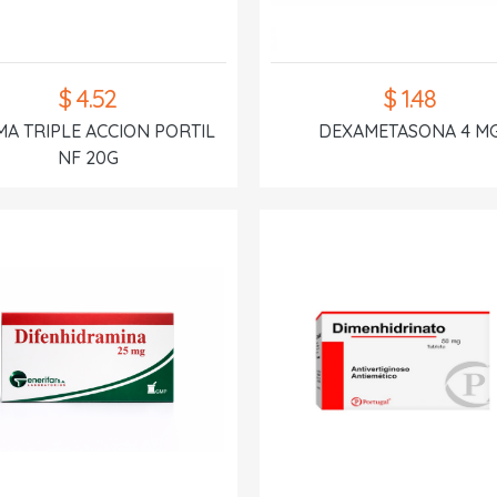
$ 4.52
$ 1.48
A TRIPLE ACCION PORTIL
DEXAMETASONA 4 M
NF 20G