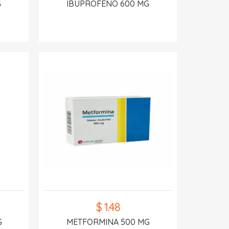
G
IBUPROFENO 600 MG
$ 1.48
G
METFORMINA 500 MG