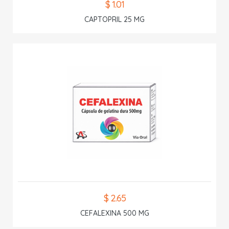
$ 1.01
CAPTOPRIL 25 MG
$ 2.65
CEFALEXINA 500 MG