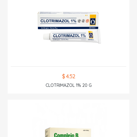
$ 4.52
CLOTRIMAZOL 1% 20 G