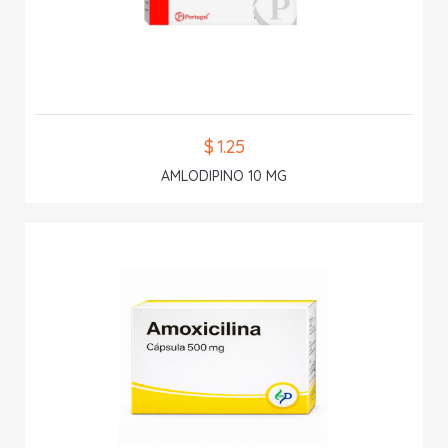
$ 1.25
AMLODIPINO 10 MG