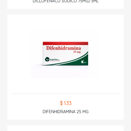
DICLOFENACO SODICO 75MG/3ML
$ 1.33
DIFENHIDRAMINA 25 MG