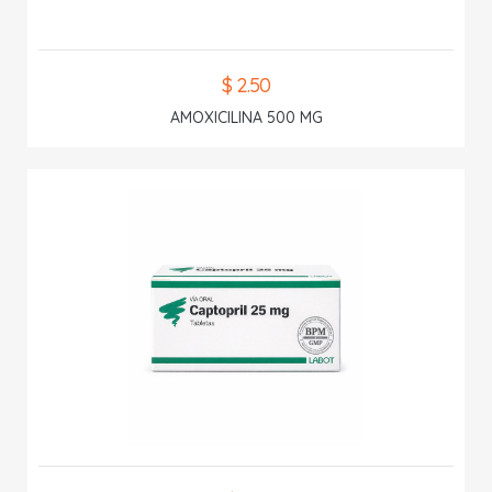
$ 2.50
AMOXICILINA 500 MG