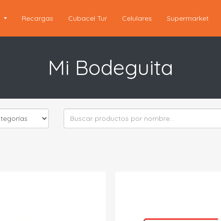
s
Recargas
Cubacel Tur
Celulares
Supermarket
Mi Bodeguita