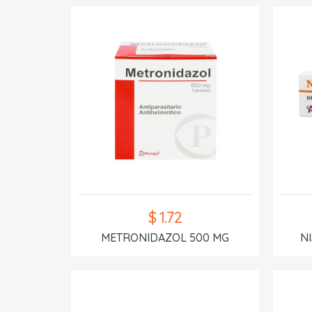
$ 1.72
METRONIDAZOL 500 MG
N