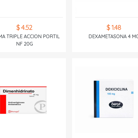
$ 4.52
$ 1.48
A TRIPLE ACCION PORTIL
DEXAMETASONA 4 M
NF 20G