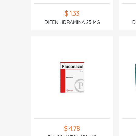
$ 1.33
DIFENHIDRAMINA 25 MG
D
$ 4.78