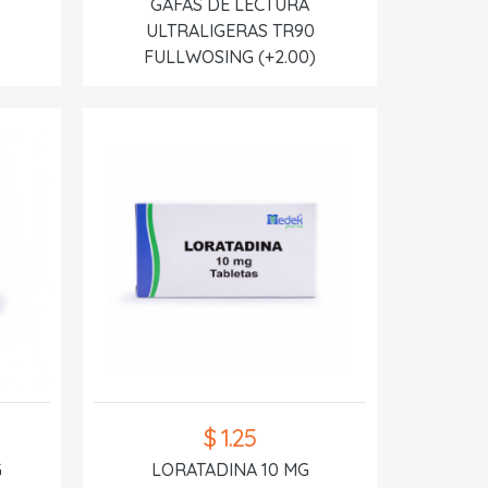
GAFAS DE LECTURA
ULTRALIGERAS TR90
FULLWOSING (+2.00)
$ 1.25
G
LORATADINA 10 MG