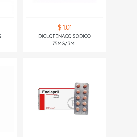
$ 1.01
G
DICLOFENACO SODICO
75MG/3ML