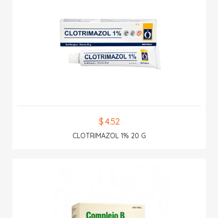
$ 4.52
CLOTRIMAZOL 1% 20 G