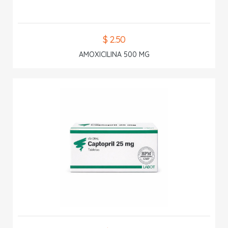
$ 2.50
AMOXICILINA 500 MG