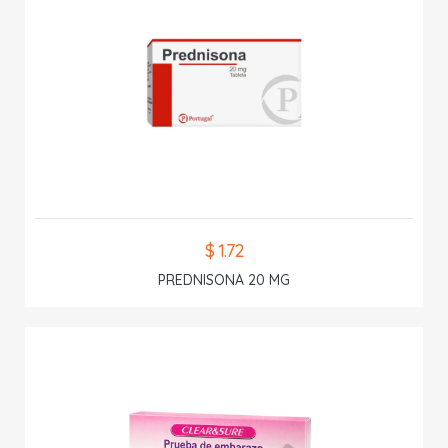
$ 1.72
PREDNISONA 20 MG