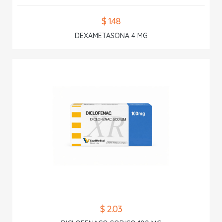
$ 1.48
DEXAMETASONA 4 MG
$ 2.03