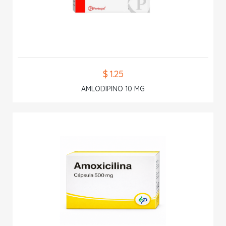
$ 1.25
AMLODIPINO 10 MG