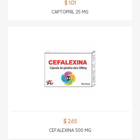
$ 1.01
CAPTOPRIL 25 MG
$ 2.65
CEFALEXINA 500 MG