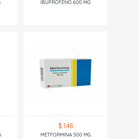
G
IBUPROFENO 600 MG
$ 1.48
G
METFORMINA 500 MG