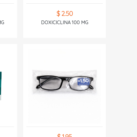
$ 2.50
MG
DOXICICLINA 100 MG
$ 1.95