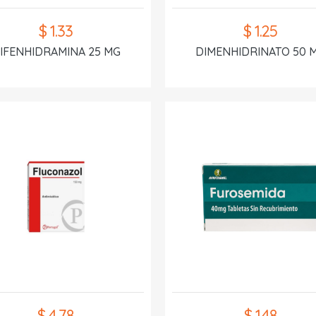
$ 1.33
$ 1.25
IFENHIDRAMINA 25 MG
DIMENHIDRINATO 50 
$ 4.78
$ 1.48