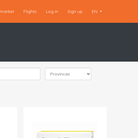
market
Flights
Log in
Sign up
EN