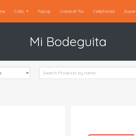
me
Calls
TopUp
Cubacel Tur
Cellphones
Super
Mi Bodeguita