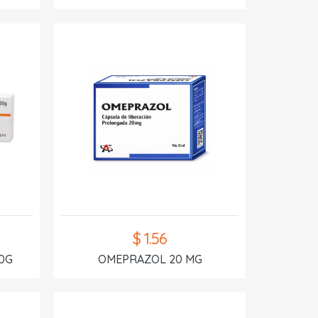
$ 1.56
0G
OMEPRAZOL 20 MG