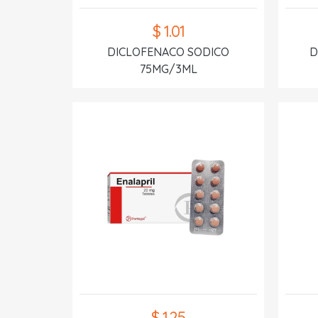
$ 1.01
DICLOFENACO SODICO
D
75MG/3ML
$ 1.25