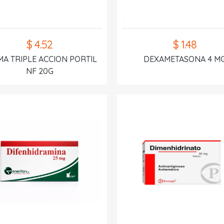
$ 4.52
$ 1.48
A TRIPLE ACCION PORTIL
DEXAMETASONA 4 M
NF 20G