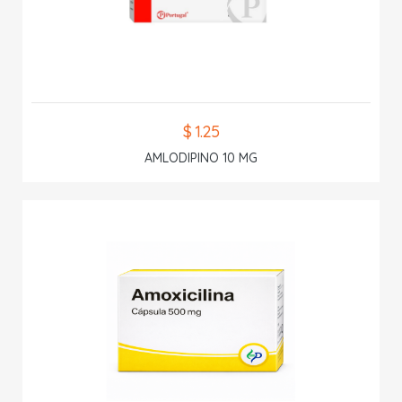
$ 1.25
AMLODIPINO 10 MG