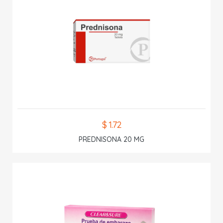
$ 1.72
PREDNISONA 20 MG