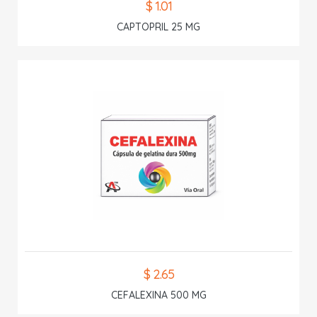
$ 1.01
CAPTOPRIL 25 MG
$ 2.65
CEFALEXINA 500 MG