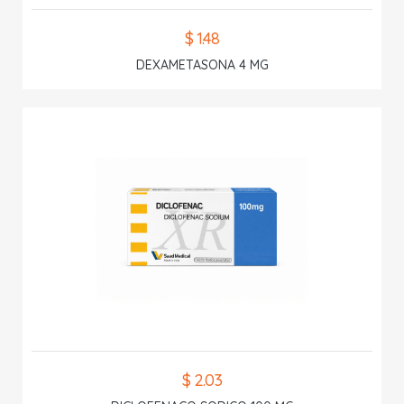
$ 1.48
DEXAMETASONA 4 MG
$ 2.03