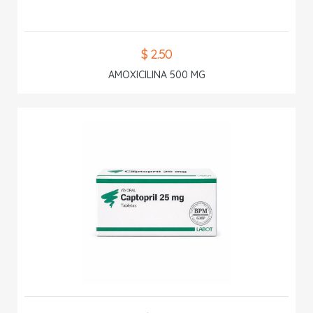
$ 2.50
AMOXICILINA 500 MG