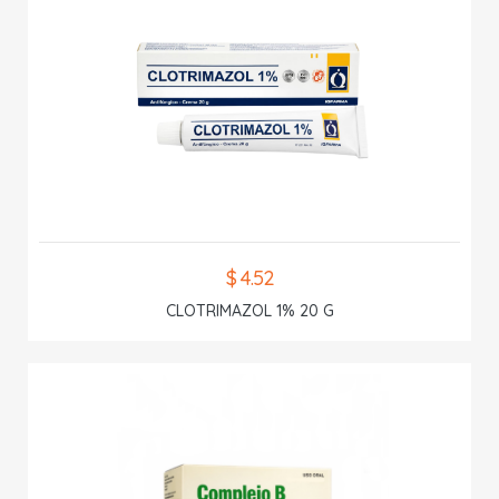
$ 4.52
CLOTRIMAZOL 1% 20 G