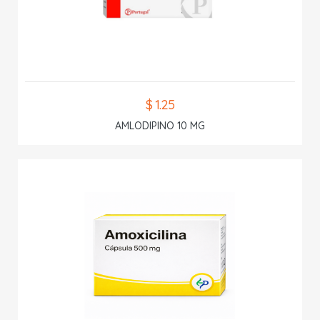
$ 1.25
AMLODIPINO 10 MG