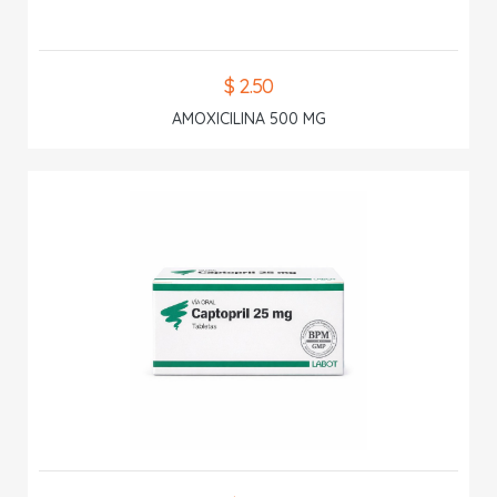
$ 2.50
AMOXICILINA 500 MG