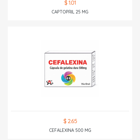
$ 1.01
CAPTOPRIL 25 MG
$ 2.65
CEFALEXINA 500 MG