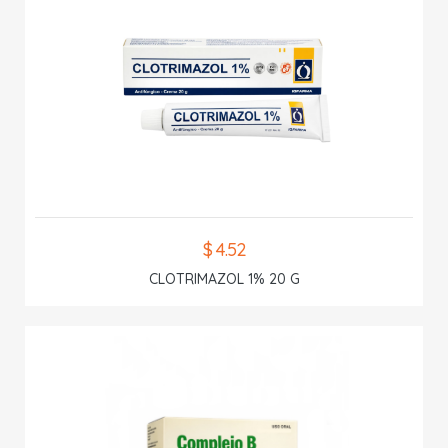
$ 4.52
CLOTRIMAZOL 1% 20 G