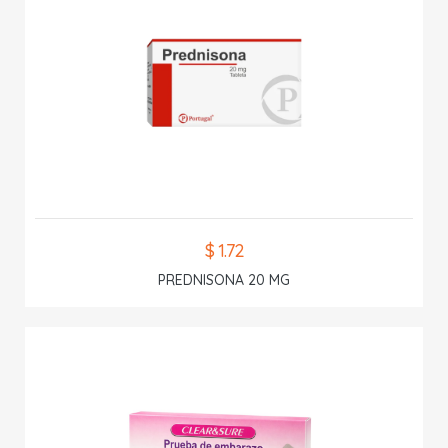
$ 1.72
PREDNISONA 20 MG