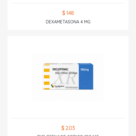
$ 1.48
DEXAMETASONA 4 MG
$ 2.03