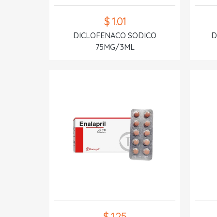
$ 1.01
DICLOFENACO SODICO
D
75MG/3ML
$ 1.25