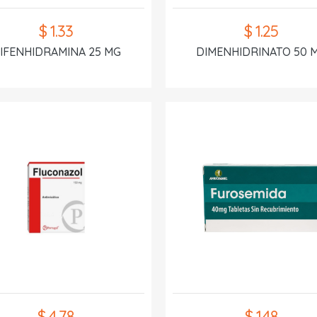
$ 1.33
$ 1.25
IFENHIDRAMINA 25 MG
DIMENHIDRINATO 50 
$ 4.78
$ 1.48