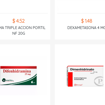
$ 4.52
$ 1.48
A TRIPLE ACCION PORTIL
DEXAMETASONA 4 M
NF 20G