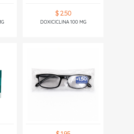
$ 2.50
MG
DOXICICLINA 100 MG
$ 1.95