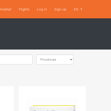
market
Flights
Log in
Sign up
EN