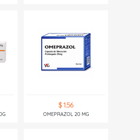
$ 1.56
0G
OMEPRAZOL 20 MG