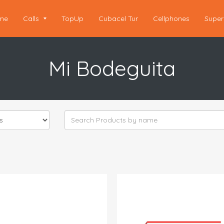
me
Calls
TopUp
Cubacel Tur
Cellphones
Super
Mi Bodeguita