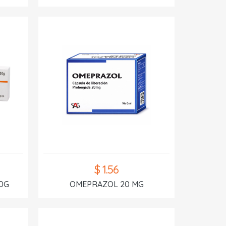
$ 1.56
0G
OMEPRAZOL 20 MG