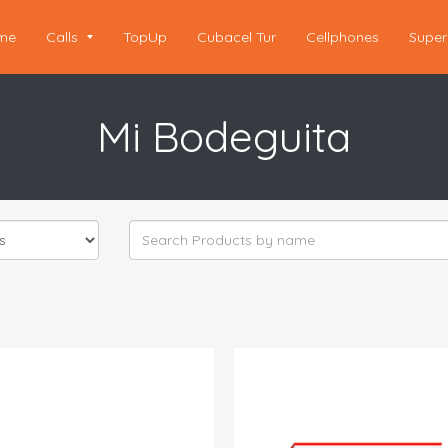
me
Calls
TopUp
Cubacel Tur
Cellphones
Super
Mi Bodeguita