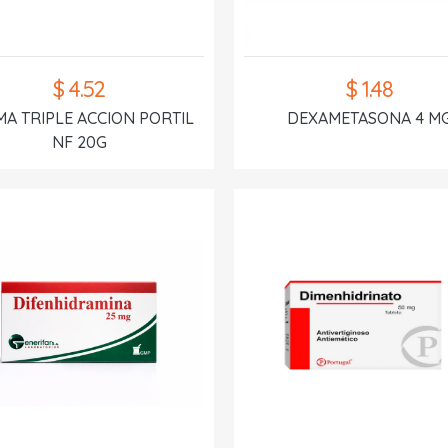
$ 4.52
$ 1.48
A TRIPLE ACCION PORTIL
DEXAMETASONA 4 M
NF 20G