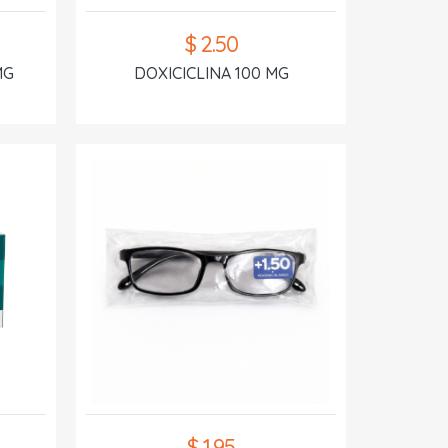
$ 2.50
MG
DOXICICLINA 100 MG
$ 1.95