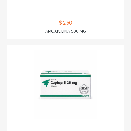
$ 2.50
AMOXICILINA 500 MG