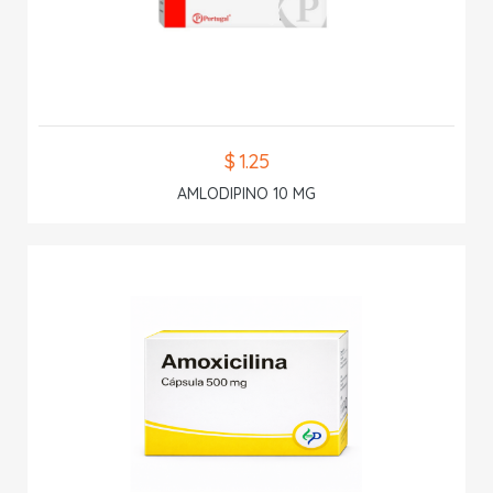
$ 1.25
AMLODIPINO 10 MG