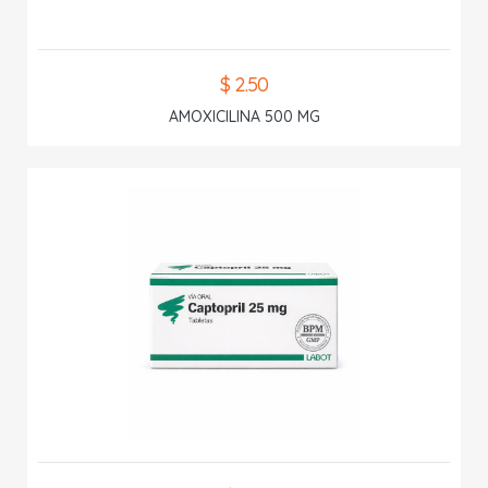
$ 2.50
AMOXICILINA 500 MG