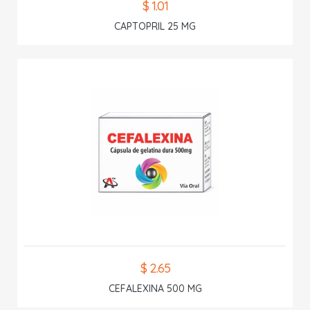
$ 1.01
CAPTOPRIL 25 MG
$ 2.65
CEFALEXINA 500 MG