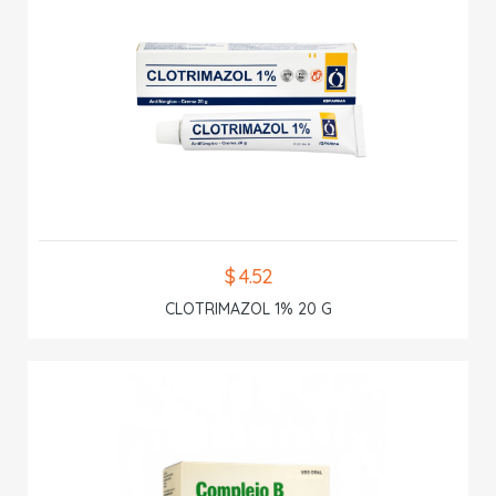
$ 4.52
CLOTRIMAZOL 1% 20 G