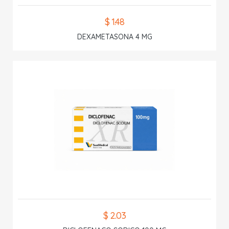
$ 1.48
DEXAMETASONA 4 MG
$ 2.03