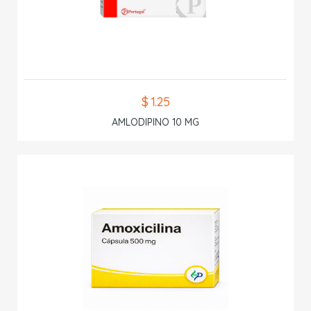
$ 1.25
AMLODIPINO 10 MG