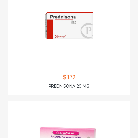
$ 1.72
PREDNISONA 20 MG