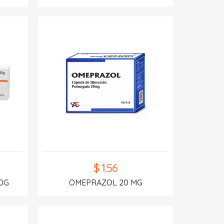
$ 1.56
0G
OMEPRAZOL 20 MG