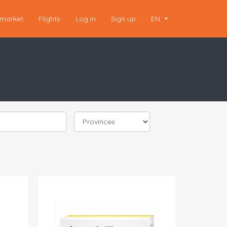
market
Flights
Log in
Sign up
EN