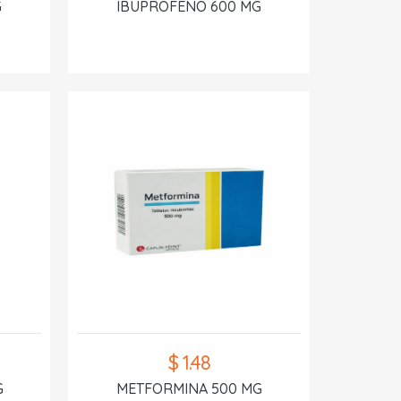
G
IBUPROFENO 600 MG
$ 1.48
G
METFORMINA 500 MG