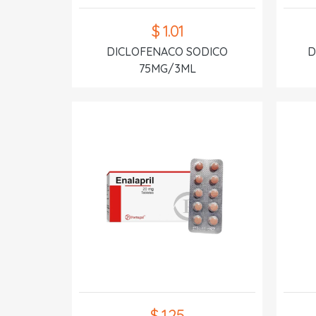
$ 1.01
DICLOFENACO SODICO
D
75MG/3ML
$ 1.25