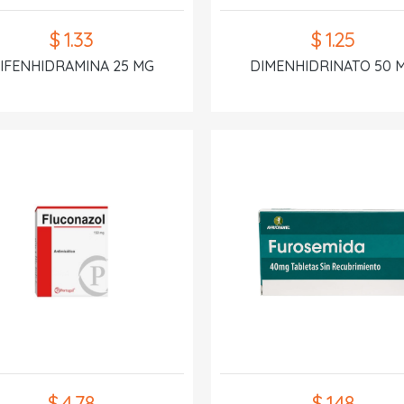
$ 1.33
$ 1.25
IFENHIDRAMINA 25 MG
DIMENHIDRINATO 50 
$ 4.78
$ 1.48