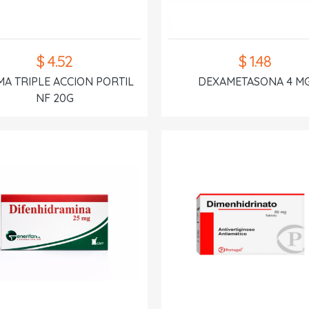
$ 4.52
$ 1.48
A TRIPLE ACCION PORTIL
DEXAMETASONA 4 M
NF 20G