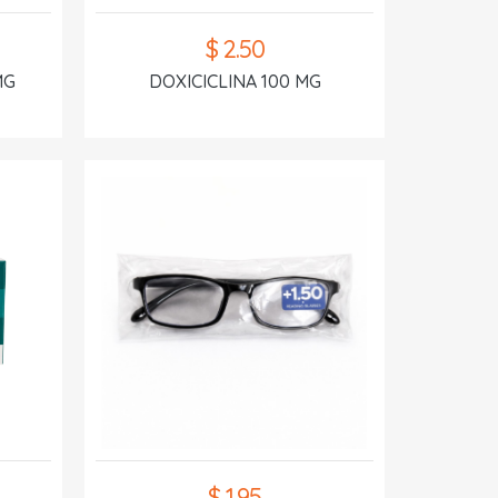
$ 2.50
MG
DOXICICLINA 100 MG
$ 1.95