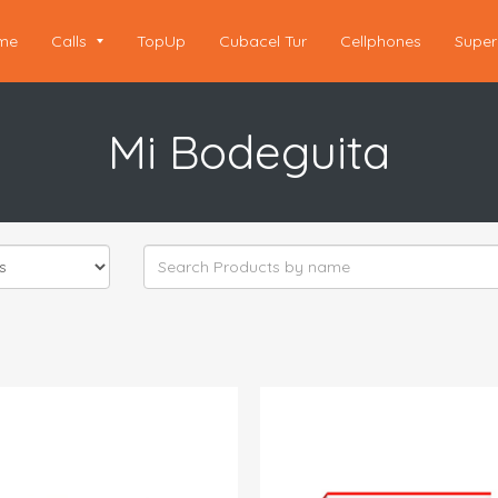
me
Calls
TopUp
Cubacel Tur
Cellphones
Super
Mi Bodeguita