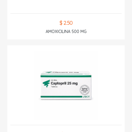
$ 2.50
AMOXICILINA 500 MG