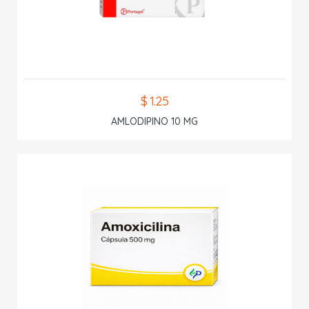
$ 1.25
AMLODIPINO 10 MG