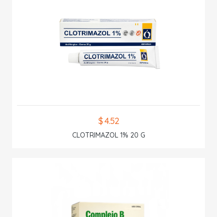
$ 4.52
CLOTRIMAZOL 1% 20 G