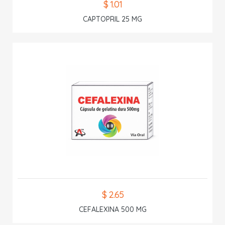
$ 1.01
CAPTOPRIL 25 MG
$ 2.65
CEFALEXINA 500 MG