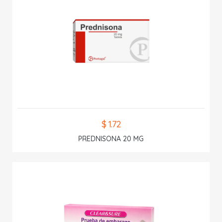
$ 1.72
PREDNISONA 20 MG