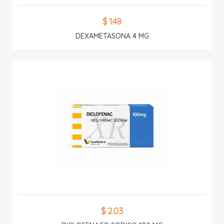
$ 1.48
DEXAMETASONA 4 MG
$ 2.03