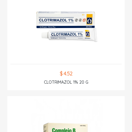
$ 4.52
CLOTRIMAZOL 1% 20 G