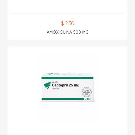
$ 2.50
AMOXICILINA 500 MG