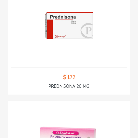
$ 1.72
PREDNISONA 20 MG