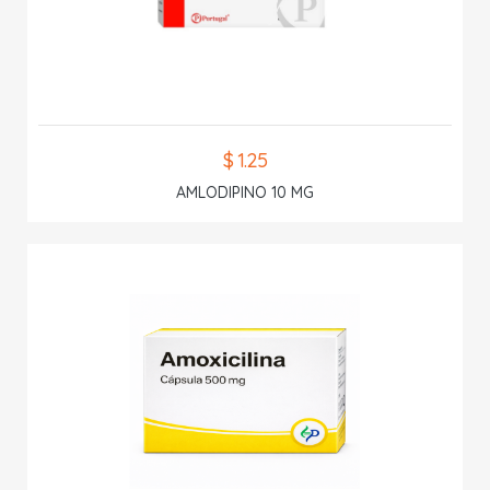
$ 1.25
AMLODIPINO 10 MG