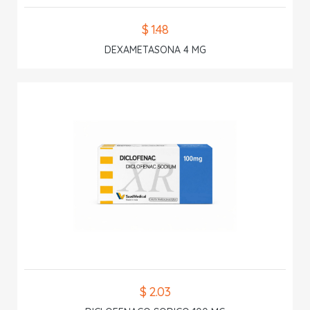
$ 1.48
DEXAMETASONA 4 MG
$ 2.03