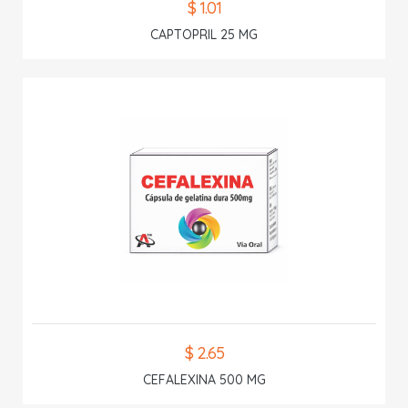
$ 1.01
CAPTOPRIL 25 MG
$ 2.65
CEFALEXINA 500 MG