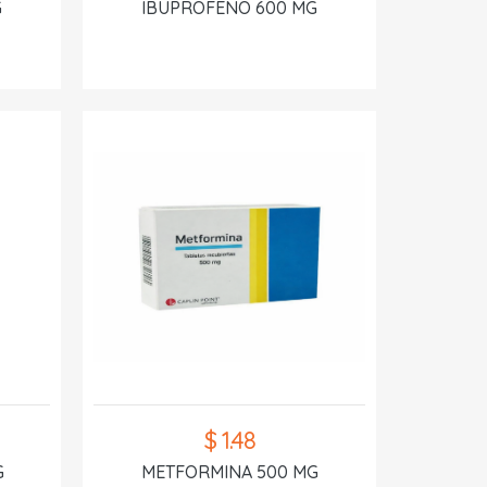
G
IBUPROFENO 600 MG
$ 1.48
G
METFORMINA 500 MG