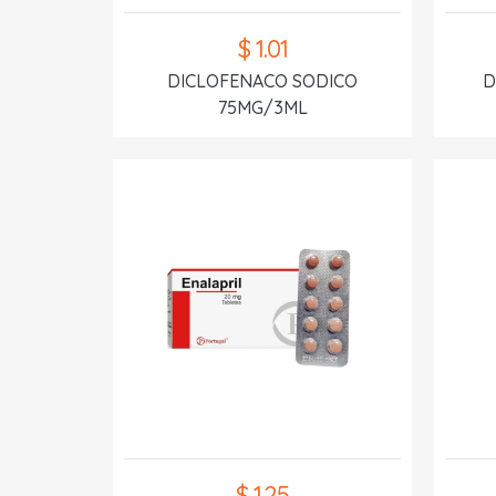
$ 1.01
DICLOFENACO SODICO
D
75MG/3ML
$ 1.25