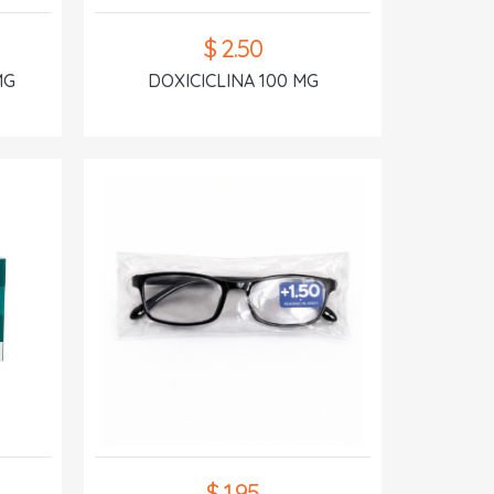
$ 2.50
MG
DOXICICLINA 100 MG
$ 1.95