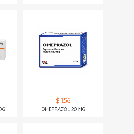
$ 1.56
0G
OMEPRAZOL 20 MG