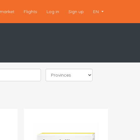
market
Flights
Log in
Sign up
EN