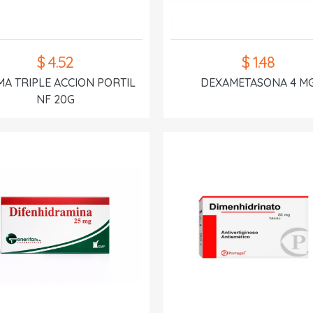
$ 4.52
$ 1.48
A TRIPLE ACCION PORTIL
DEXAMETASONA 4 M
NF 20G