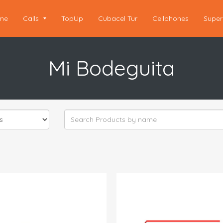
me
Calls
TopUp
Cubacel Tur
Cellphones
Super
Mi Bodeguita