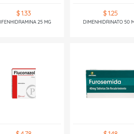
$ 1.33
$ 1.25
IFENHIDRAMINA 25 MG
DIMENHIDRINATO 50 
$ 4.78
$ 1.48