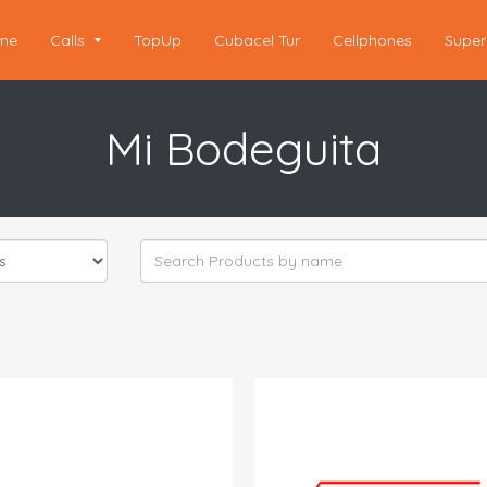
me
Calls
TopUp
Cubacel Tur
Cellphones
Super
Mi Bodeguita