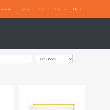
market
Flights
Log in
Sign up
EN