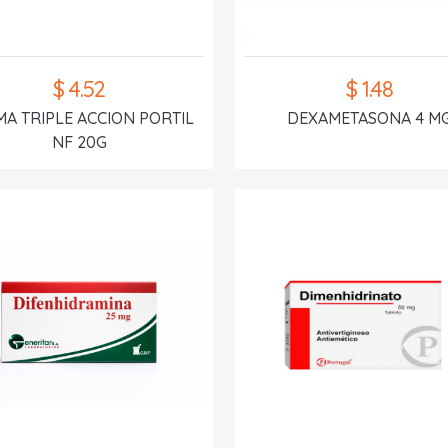
$ 4.52
$ 1.48
A TRIPLE ACCION PORTIL
DEXAMETASONA 4 M
NF 20G