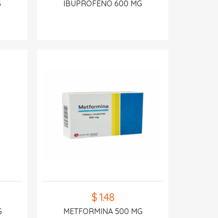
G
IBUPROFENO 600 MG
$ 1.48
G
METFORMINA 500 MG