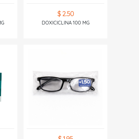
$ 2.50
MG
DOXICICLINA 100 MG
$ 1.95