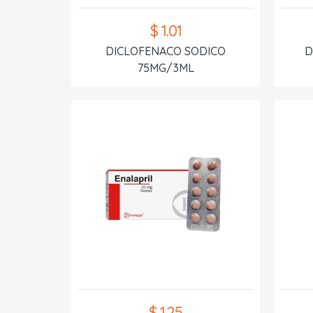
$ 1.01
DICLOFENACO SODICO
D
75MG/3ML
$ 1.25