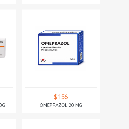
$ 1.56
0G
OMEPRAZOL 20 MG