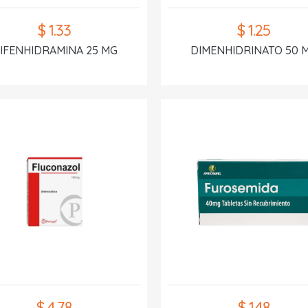
$ 1.33
$ 1.25
IFENHIDRAMINA 25 MG
DIMENHIDRINATO 50 
$ 4.78
$ 1.48