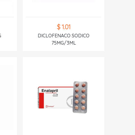
$ 1.01
G
DICLOFENACO SODICO
75MG/3ML