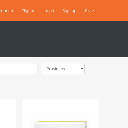
market
Flights
Log in
Sign up
EN