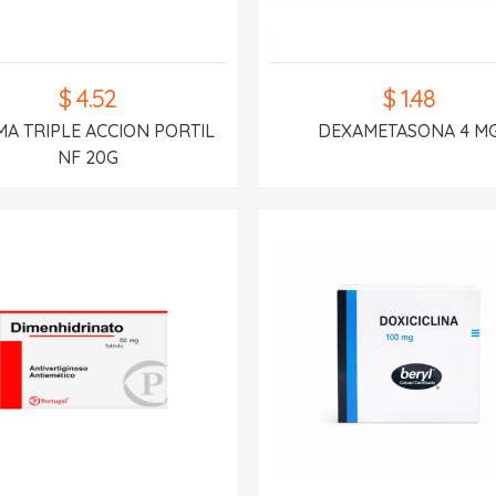
$ 4.52
$ 1.48
A TRIPLE ACCION PORTIL
DEXAMETASONA 4 M
NF 20G