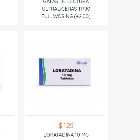
GAFAS DE LECTURA
ULTRALIGERAS TR90
FULLWOSING (+2.00)
$ 1.25
G
LORATADINA 10 MG