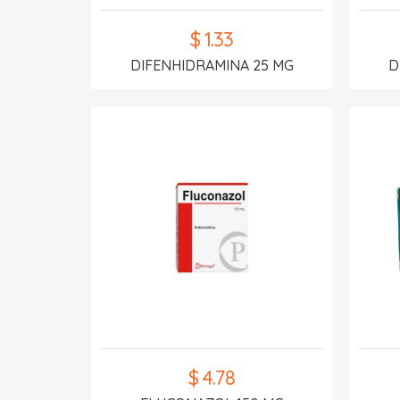
$ 1.33
DIFENHIDRAMINA 25 MG
D
$ 4.78