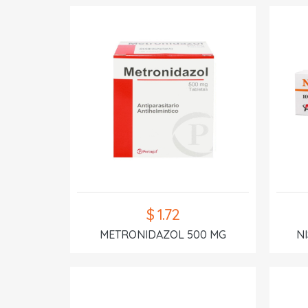
$ 1.72
METRONIDAZOL 500 MG
N