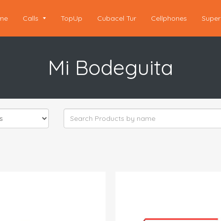
me
Calls
TopUp
Cubacel Tur
Cellphones
Super
Mi Bodeguita