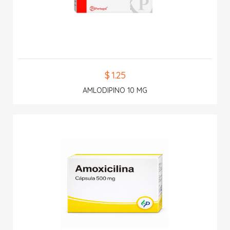
$ 1.25
AMLODIPINO 10 MG