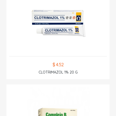
$ 4.52
CLOTRIMAZOL 1% 20 G