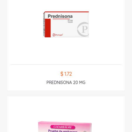
$ 1.72
PREDNISONA 20 MG