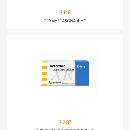
$ 1.48
DEXAMETASONA 4 MG
$ 2.03