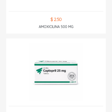
$ 2.50
AMOXICILINA 500 MG