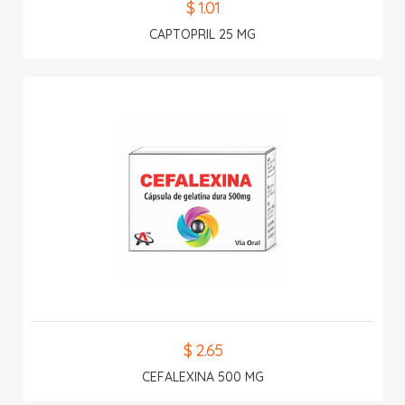
$ 1.01
CAPTOPRIL 25 MG
$ 2.65
CEFALEXINA 500 MG