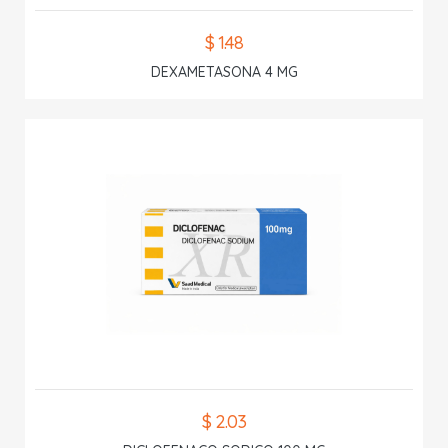
$ 1.48
DEXAMETASONA 4 MG
$ 2.03