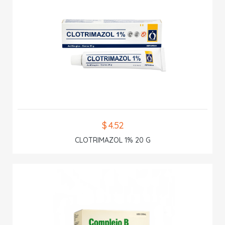
$ 4.52
CLOTRIMAZOL 1% 20 G