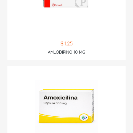
$ 1.25
AMLODIPINO 10 MG