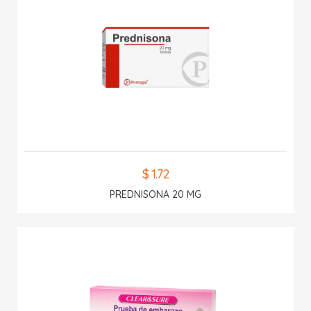
$ 1.72
PREDNISONA 20 MG