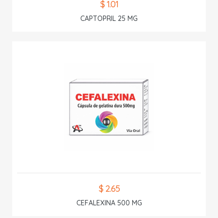
$ 1.01
CAPTOPRIL 25 MG
$ 2.65
CEFALEXINA 500 MG