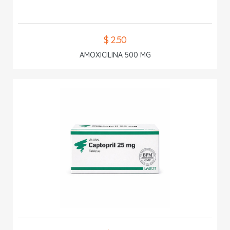
$ 2.50
AMOXICILINA 500 MG