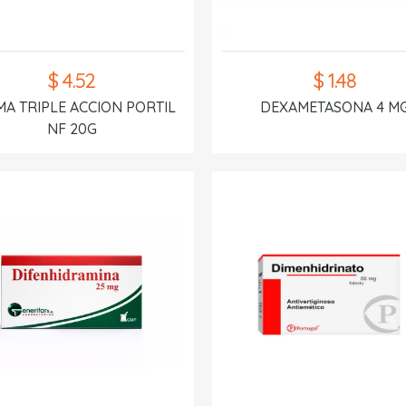
$ 4.52
$ 1.48
A TRIPLE ACCION PORTIL
DEXAMETASONA 4 M
NF 20G