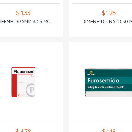
$ 1.33
$ 1.25
IFENHIDRAMINA 25 MG
DIMENHIDRINATO 50 
$ 4.78
$ 1.48