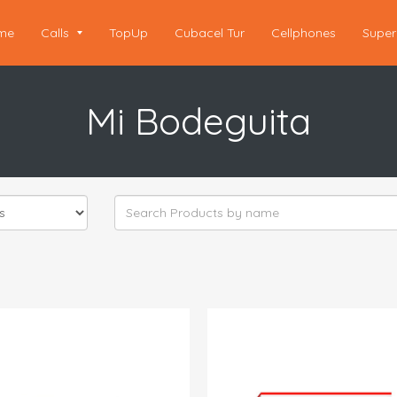
me
Calls
TopUp
Cubacel Tur
Cellphones
Super
Mi Bodeguita