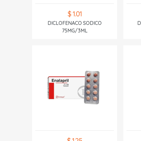
$ 1.01
DICLOFENACO SODICO
D
75MG/3ML
$ 1.25