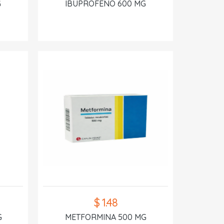
G
IBUPROFENO 600 MG
$ 1.48
G
METFORMINA 500 MG