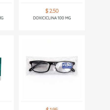
$ 2.50
MG
DOXICICLINA 100 MG
$ 1.95