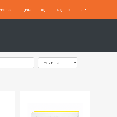
market
Flights
Log in
Sign up
EN