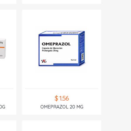
$ 1.56
0G
OMEPRAZOL 20 MG