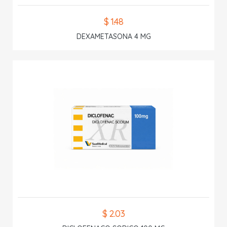
$ 1.48
DEXAMETASONA 4 MG
$ 2.03