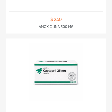
$ 2.50
AMOXICILINA 500 MG