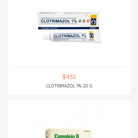
$ 4.52
CLOTRIMAZOL 1% 20 G