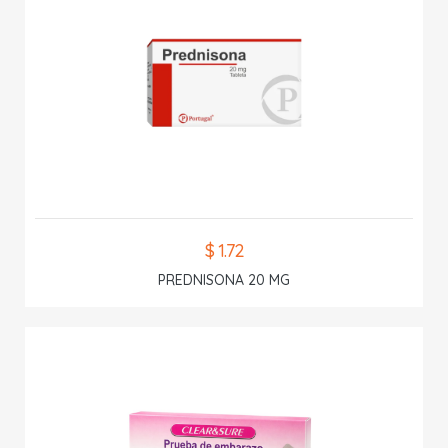
$ 1.72
PREDNISONA 20 MG