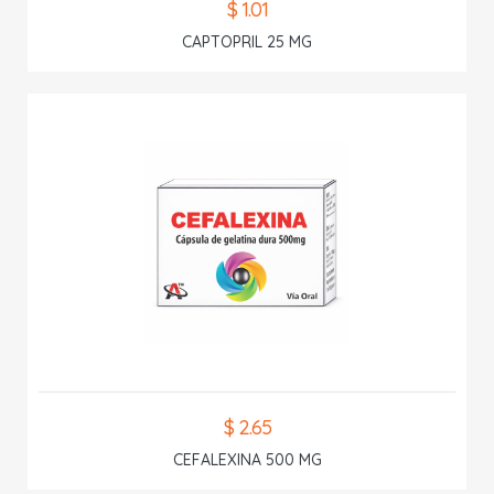
$ 1.01
CAPTOPRIL 25 MG
$ 2.65
CEFALEXINA 500 MG