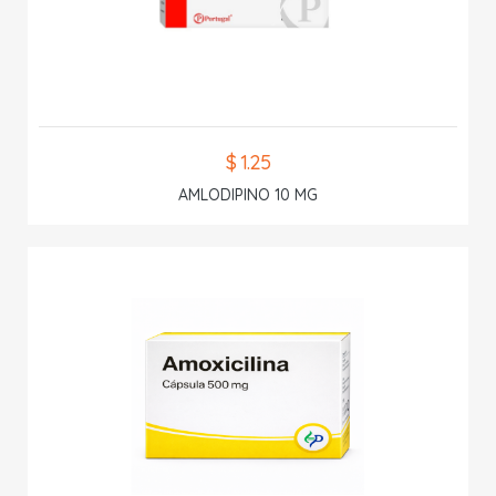
$ 1.25
AMLODIPINO 10 MG