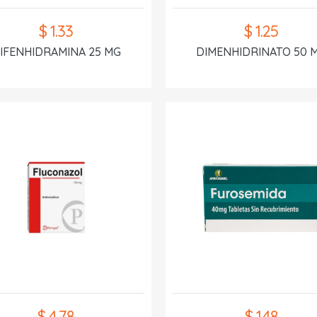
$ 1.33
$ 1.25
IFENHIDRAMINA 25 MG
DIMENHIDRINATO 50 
$ 4.78
$ 1.48