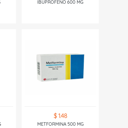
G
IBUPROFENO 600 MG
$ 1.48
G
METFORMINA 500 MG