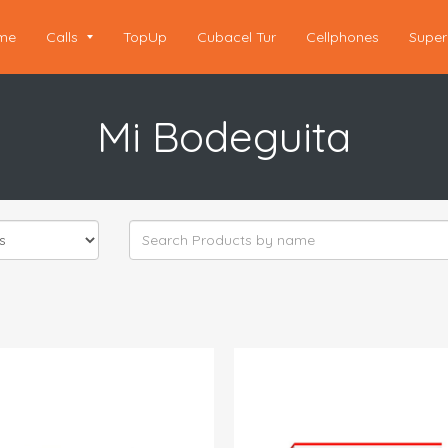
me
Calls
TopUp
Cubacel Tur
Cellphones
Super
Mi Bodeguita