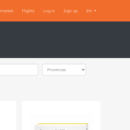
market
Flights
Log in
Sign up
EN