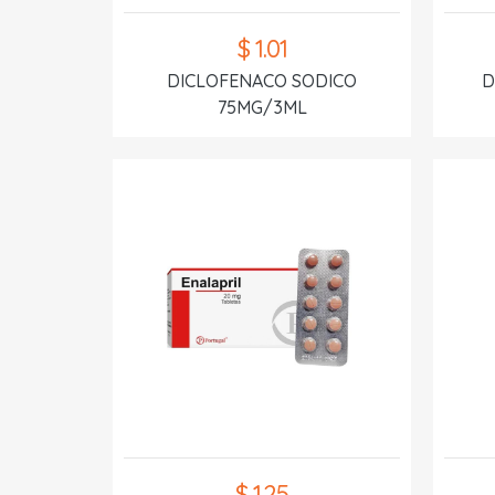
$ 1.01
DICLOFENACO SODICO
D
75MG/3ML
$ 1.25