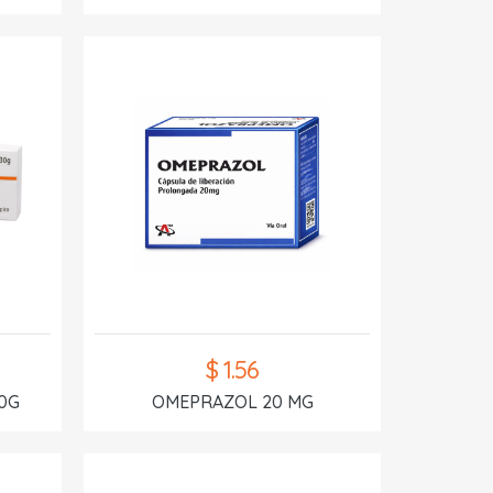
$ 1.56
0G
OMEPRAZOL 20 MG