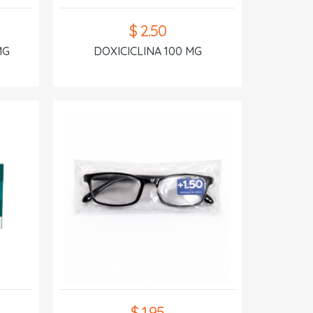
$ 2.50
MG
DOXICICLINA 100 MG
$ 1.95