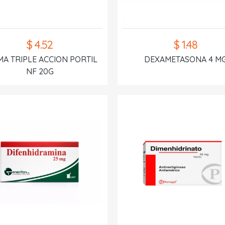
$ 4.52
$ 1.48
A TRIPLE ACCION PORTIL
DEXAMETASONA 4 M
NF 20G